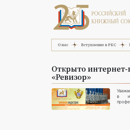
О нас
Вступление в РКС
Открыто интернет-
«Ревизор»
Уважа
в ин
профе