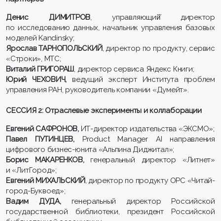
Денис ДИМИТРОВ
, управляющий̆ директор
по исследованию данных, начальник управления базовых
моделей Kandinsky;
Ярослав ТАРНОПОЛЬСКИЙ
, директор по продукту, сервис
«Строки», МТС;
Виталий ГРИГОРАШ
, директор сервиса Яндекс Книги;
Юрий ЧЕХОВИЧ,
ведущий эксперт Института проблем
управления РАН, руководитель компании «Думейт».
СЕССИЯ 2: Отраслевые эксперименты и коллаборации
Евгений САФРОНОВ,
ИТ-директор издательства «ЭКСМО»;
Павел ПУТИНЦЕВ,
Product Manager AI направления
цифрового бизнес-юнита «Альпина Диджитал»;
Борис МАКАРЕНКОВ,
генеральный директор «Литнет»
и «ЛитГород»;
Евгений МИХАЛЬСКИЙ
, директор по продукту ОРС «Читай-
город-Буквоед»;
Вадим ДУДА,
генеральный директор Российской
государственной библиотеки, президент Российской