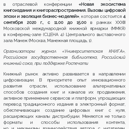
в отраслевой конференции
«Новая экосистема
книгоиздания и книгораспространения. Вызовы цифровой
эпохи и эволюция бизнес-моделей»
, которая состоится
4
сентября 2020 г., с 11.00 до 15.00
в рамках XXXIII
Московской международной книжной ярмарки (ММКЯ)
в конференц-зале (СЦЕНА 4) Центрального выставочного
зала Манеж (Москва, Манежная площадь, 1).
Организаторы: журнал «Университетская КНИГА»,
Российская государственная библиотека, Российский
книжный союз, при поддержке Роспечати
Книжный рынок активно развивается в направлении
цифровизации. В приоритете опыт инновационного
развития отрасли, использование альтернативных
способов создания книг и каналов их продвижения,
активное применение сервисов и платформ, упрощающих
перевод традиционного издания в электронный формат,
обеспечивающих создание цифровых книг с нуля,
расширяющих каналы дистрибуции. Меняются не только
форматы и способы использования контента,
но и механизмы взаимодействия автора с читателем,