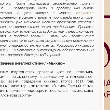
рополя. После экспертизы издательство примет
ние — возвращать книгу в продажу или снять
чательно. А уже завтра, 1 марта,
вступают
изменения в законе о запрете пропаганды наркотиков.
издатели уже несколько месяцев проверяют каталоги
инки на соответствие новым требованиям. Проверки
ивают как готовящиеся издания, так и книги, которые
ятся в продаже годами. О том, как издательства
ряют тексты (с помощью искусственного интеллекта
ную), а также об экспертизе от Российского книжного
 (РКС) — в материале литературной обозревательницы
ного времени» Екатерины Петровой.
ственный интеллект отменил «Манюню»
пных издательствах проверка идет по нескольким
рам — редакционному, юридическому и техно­логи­чес­
 Во время подведения книжных итогов 2025 года
альный директор издательства «Эксмо» Евгений Капьев
л: в компании «проверили весь каталог издательства,
няло месяц работы».