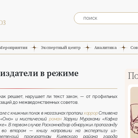
Мероприятия
Экспертный центр
Аналитика
Сов
 издатели в режиме
По
как решает, нарушает ли текст закон, — от профильных
заций до межведомственных советов.
але с книжных полок в магазинах про­па­ли
хоррор
Стивена
 «Оно» и мисти­чес­кий
роман
Харуки Мураками «Кафка
же». В первом случае Роскомнадзор обнаружил пропаганду
, во втором — книгу направили на экспертизу из-
етензий прокуратуры Киевского района города