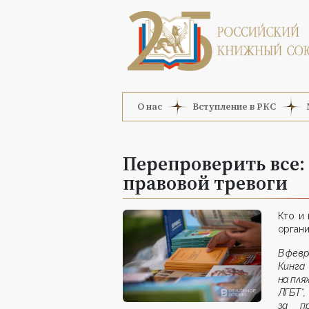
О нас
Вступление в РКС
Перепроверить все:
правовой тревоги
Кто и 
органи
В февр
Кинга
на пля
ЛГБТ*
за пр