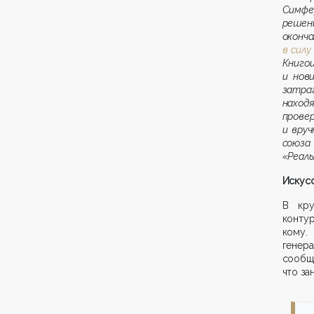
Симфе
реше
окон
в силу
Книго
и нов
затраг
наход
прове
и вруч
союза
«Реаль
Искус
В кру
конту
кому.
генер
сообщи
что за