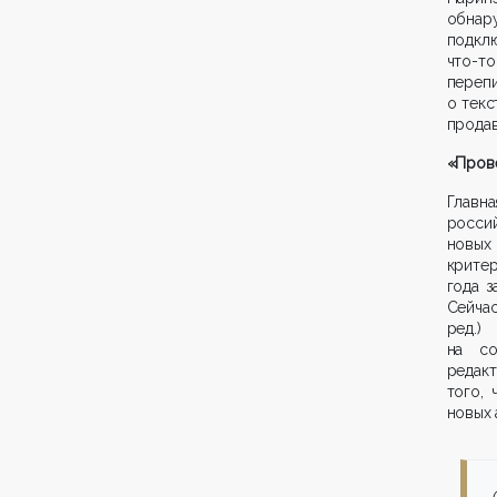
обна
подкл
что-т
переп
о текс
продав
«Прове
Главн
росси
новых
критер
года з
Сейчас
ред.)
на со
редак
того,
новых 