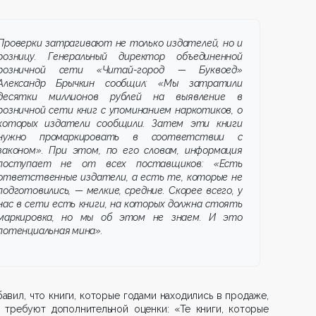
Проверки затрагивают не только издателей, но и
розницу. Генеральный директор объединенной
розничной сети «Читай-город — Буквоед»
Александр Брычкин сообщил: «Мы затратили
десятки миллионов рублей на выявление в
розничной сети книг с упоминанием наркотиков, о
которых издатели сообщили. Затем эти книги
нужно промаркировать в соответствии с
законом». При этом, по его словам, информация
поступает не от всех поставщиков: «Есть
ответственные издатели, а есть те, которые не
подготовились, — мелкие, средние. Скорее всего, у
нас в сети есть книги, на которых должна стоять
маркировка, но мы об этом не знаем. И это
потенциальная мина».
авил, что книги, которые годами находились в продаже,
ь требуют дополнительной оценки: «Те книги, которые