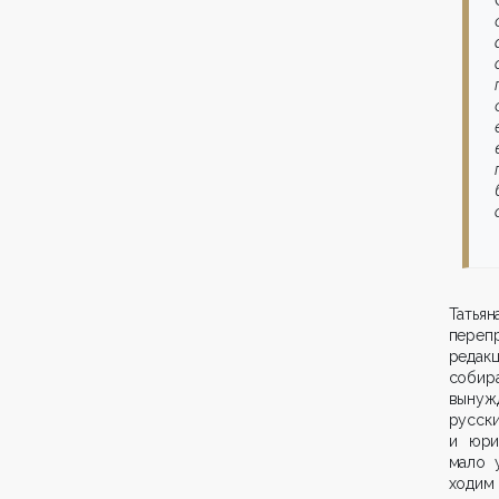
Татья
перепр
редак
собира
вынуж
русс
и юри
мало 
ходим 