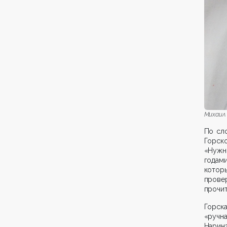
Михаил 
По сло
Горско
«Нужн
годами
которы
прове
прочит
Горск
«ручна
Нарин