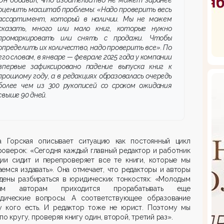
оценить масштаб проблемы: «Надо проверить весь
ассортимент, который в наличии. Мы не можем
сказать, много или мало книг, которые нужно
промаркировать или снять с продажи. Чтобы
определить их количество, надо проверить все». По
его словам, в январе — феврале 2025 года у компании
впервые зафиксировано падение выпуска книг к
прошлому году, а в редакциях образовалась очередь
более чем из 300 рукописей со сроком ожидания
свыше 90 дней.
на Горская описывает ситуацию как постоянный цикл
оверок: «Сегодня каждый главный редактор и работник
ции сидит и перепроверяет все те книги, которые мы
емся издавать». Она отмечает, что редакторы и авторы
дены разбираться в юридических тонкостях: «Молодым
ким авторам приходится прорабатывать еще
дические вопросы. А соответствующее образование
у кого есть. И редактор тоже не юрист. Поэтому мы
по кругу, проверяя книгу один, второй, третий раз».