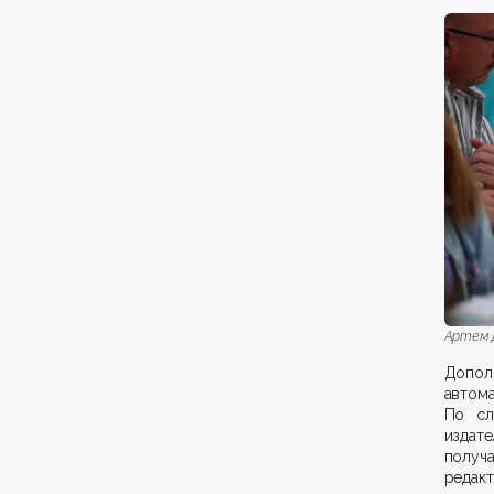
Артем Д
Допол
автом
По сл
издат
получ
редакт