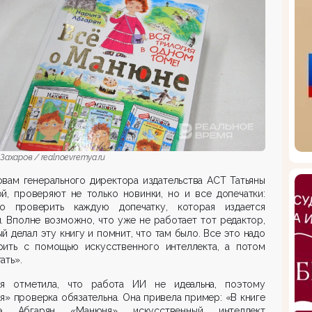
Захаров / realnoevremya.ru
вам генерального директора издательства АСТ Татьяны
й, проверяют не только новинки, но и все допечатки:
о проверить каждую допечатку, которая издается
. Вполне возможно, что уже не работает тот редактор,
й делал эту книгу и помнит, что там было. Все это надо
рить с помощью искусственного интеллекта, а потом
ать».
ая отметила, что работа ИИ не идеальна, поэтому
я» проверка обязательна. Она привела пример: «В книге
э Абгарян «Манюня» искусственный интеллект