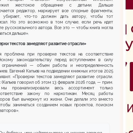
ружил жестокое обращение с детьми. Дальше
ючается редактор, маркирует все спорные фрагменты,
о убирает, что-то должен дать автору, чтобы тот
исал. Но это возможно в том случае, если речь идет
те русскоязычного автора. Все это — чтобы книга могла
аться дальше».
рки текстов замедляют развитие отрасли»
ая проблема при проверке текстов на соответствие
йскому законодательству перед вступлением в силу
 ограничений — объем работы и неопределенность
иев. Евгений Капьев на подведении книжных итогов 2025
аявил: «Проверки текстов замедляют развитие отрасли.
 (Капьев говорил об этом 13 февраля 2026 года, — прим.
 мы проанализировали весь ассортимент только
ответствие закону по наркотикам. Месяц работы
торов был вычеркнут из жизни. Они делали это вместо
 чтобы заниматься созданием новых проектов, поиском
авторов».
Он добавил, что издательство не может заранее