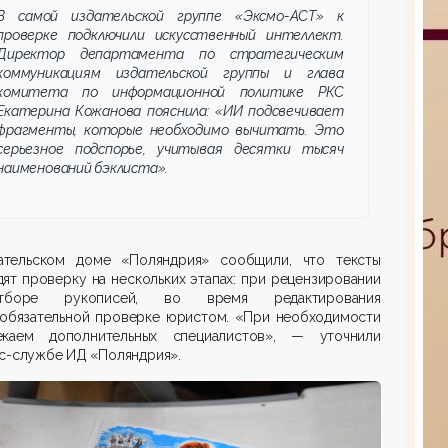
В самой издательской группе «Эксмо-АСТ» к
проверке подключили искусственный интеллект.
Директор департамента по стратегическим
коммуникациям издательской группы и глава
комитета по информационной политике РКС
Екатерина Кожанова пояснила: «ИИ подсвечивает
фрагменты, которые необходимо вычитать. Это
серьезное подспорье, учитывая десятки тысяч
наименований бэклиста».
ательском доме «Поляндрия» сообщили, что тексты
ят проверку на нескольких этапах: при рецензировании
боре рукописей, во время редактирования
 обязательной проверке юристом. «При необходимости
екаем дополнительных специалистов», — уточнили
с-службе ИД «Поляндрия».