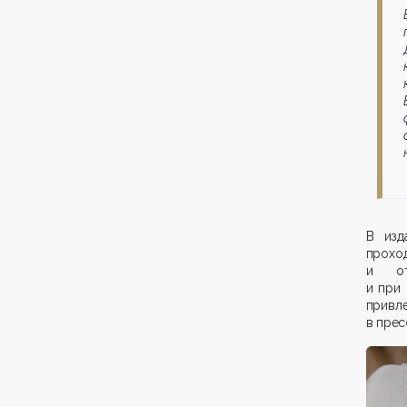
В изд
проход
и от
и при
привл
в прес