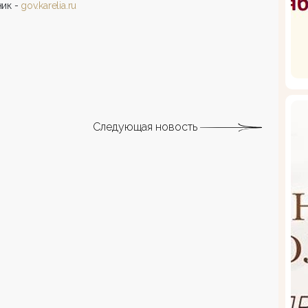
ик -
gov.karelia.ru
Следующая новость