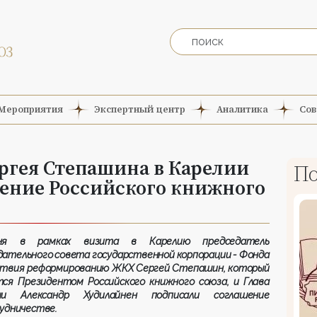
Мероприятия
Экспертный центр
Аналитика
Сов
ргея Степашина в Карелии
По
ление Российского книжного
дня в рамках визита в Карелию председатель
ательного совета государственной корпорации - Фонда
ствия реформированию ЖКХ Сергей Степашин, который
тся Президентом Российского книжного союза, и Глава
ии Александр Худилайнен подписали соглашение
удничестве.