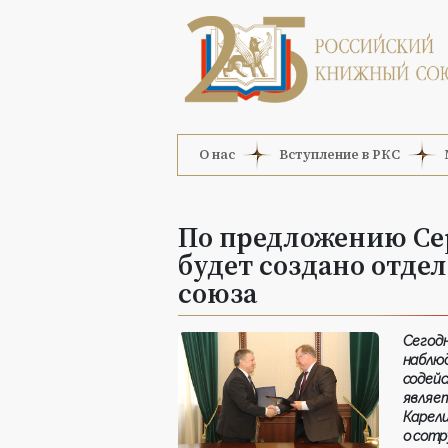
О нас
Вступление в РКС
По предложению Се
будет создано отде
союза
Сего
наблюд
содей
являе
Карел
о сотр