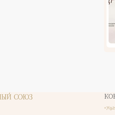
КО
+7(9