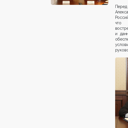
Перед
Алекс
Россий
что 
востр
и дан
обесп
услов
руково