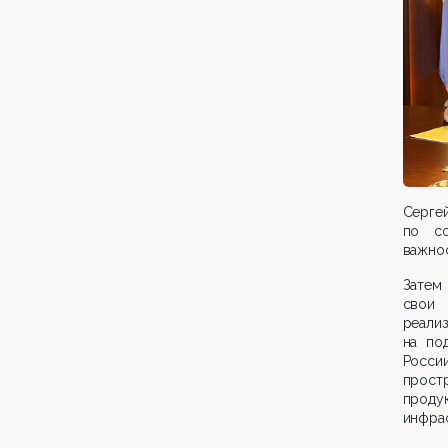
Серге
по со
важнос
Затем
свои 
реали
на по
Росси
прост
проду
инфрас