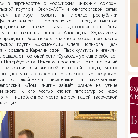
с» в партнёрстве с Российским книжным союзом,
ельской группой «Эксмо-АСТ» и книготорговой сетью
оед» планирует создать в столице республики
функциональное пространство, предназначенное
родвижения чтения. Такая договоренность была
гнута на недавней встрече Александра Худилайнена
е-президент Российского книжного союза, президента
ельской группы «Эксмо-АСТ» Олега Новикова. Цель
а - создать в Карелии свой «Парк культуры и чтения».
площадка от торговой сети «Буквоед» успешно работает
кт-Петербурге на Невском проспекте - это настоящий
 притяжения для жителей и гостей города, место
того доступа к современным электронным ресурсам,
ния с любимыми писателями и музыкантами.
заводский «Дом Книги» займёт здание на улице
инского, 7, его частью станет литературное кафе
мот» - излюбленное место встреч нашей творческой
игенции.