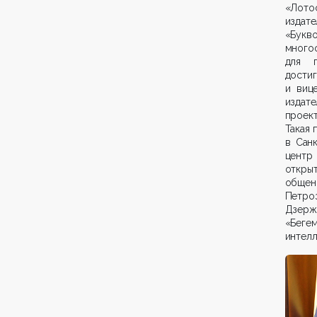
«Лото
издат
«Букв
много
для п
дости
и виц
издат
проект
Такая 
в Сан
центр
откры
обще
Петро
Дзерж
«Беге
интелл