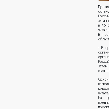
Прези
остан
Росси
активн
в 30 
читаю
В про
област
- В п
орган
органи
Росси
Затем
сказал
Одной 
назва
качес
читате
На це
предпр
проек