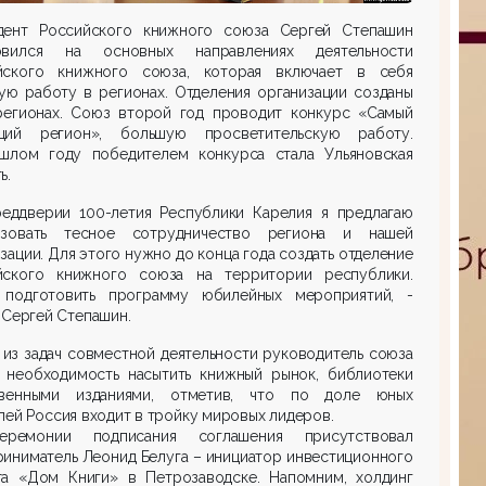
дент Российского книжного союза Сергей Степашин
овился на основных направлениях деятельности
йского книжного союза, которая включает в себя
ую работу в регионах. Отделения организации созданы
регионах. Союз второй год проводит конкурс «Самый
щий регион», большую просветительскую работу.
шлом году победителем конкурса стала Ульяновская
ь.
реддверии 100-летия Республики Карелия я предлагаю
изовать тесное сотрудничество региона и нашей
зации. Для этого нужно до конца года создать отделение
йского книжного союза на территории республики.
 подготовить программу юбилейных мероприятий, -
 Сергей Степашин.
из задач совместной деятельности руководитель союза
л необходимость насытить книжный рынок, библиотеки
твенными изданиями, отметив, что по доле юных
лей Россия входит в тройку мировых лидеров.
ремонии подписания соглашения присутствовал
иниматель Леонид Белуга – инициатор инвестиционного
та «Дом Книги» в Петрозаводске. Напомним, холдинг