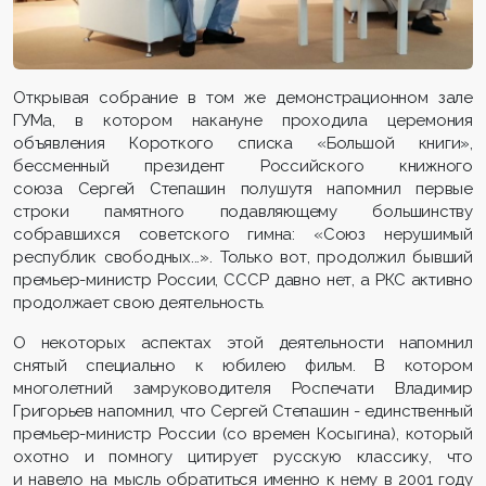
Открывая собрание в том же демонстрационном зале
ГУМа, в котором накануне проходила церемония
объявления Короткого списка «Большой книги»,
бессменный президент Российского книжного
союза Сергей Степашин полушутя напомнил первые
строки памятного подавляющему большинству
собравшихся советского гимна: «Союз нерушимый
республик свободных...». Только вот, продолжил бывший
премьер-министр России, СССР давно нет, а РКС активно
продолжает свою деятельность.
О некоторых аспектах этой деятельности напомнил
снятый специально к юбилею фильм. В котором
многолетний замруководителя Роспечати Владимир
Григорьев напомнил, что Сергей Степашин - единственный
премьер-министр России (со времен Косыгина), который
охотно и помногу цитирует русскую классику, что
и навело на мысль обратиться именно к нему в 2001 году