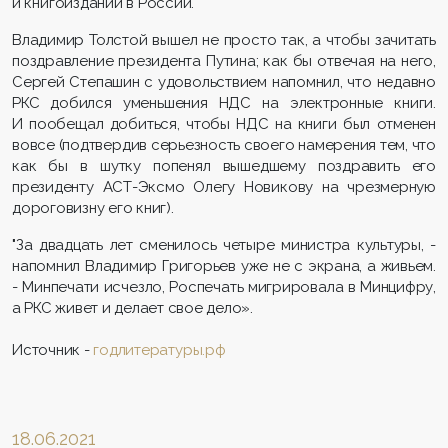
и книгоиздании в России.
Владимир Толстой вышел не просто так, а чтобы зачитать
поздравление президента Путина; как бы отвечая на него,
Сергей Степашин с удовольствием напомнил, что недавно
РКС добился уменьшения НДС на электронные книги.
И пообещал добиться, чтобы НДС на книги был отменен
вовсе (подтвердив серьезность своего намерения тем, что
как бы в шутку попенял вышедшему поздравить его
президенту АСТ-Эксмо Олегу Новикову на чрезмерную
дороговизну его книг).
"За двадцать лет сменилось четыре министра культуры, -
напомнил Владимир Григорьев уже не с экрана, а живьем.
- Минпечати исчезло, Роспечать мигрировала в Минцифру,
а РКС живет и делает свое дело».
Источник -
годлитературы.рф
18.06.2021