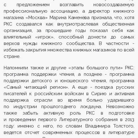
с предложением возглавить новосоздаваемую
профессиональную ассоциацию, а директор книжного
магазина «Москва» Марина Каменева признала, что, хотя
РКС создавался как внутриотраслевая общественная
организация, за прошедшие годы показал себя как
влиятельный «игрок», способный донести до самых
верхов нужды книжного сообщества. В частности -
избежать закрытия множества книжных магазинов по всей
стране.
Напомнили также и другие «этапы большого пути» РКС:
программа поддержки чтения, а позднее - программа
поддержки детского и юношеского чтения, программа
«Самый читающий регион». А еще - поездка русских
писателей к российским войскам в Сирию и активная
поддержка отрасли во время больно ударившего
по индустрии прошлогоднего локдауна. Невозможно
также забыть активную роль РКС в подготовке
и проведении первого Литературного собрания в 2013
году: именно с него, по словам Владимира Толстого,
ведется отсчет современных процессов в литературе