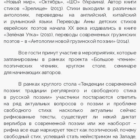
«Новый мир», «Октябрь», «ШО» (Украина). Автор книги
стихов «Зрелище» (2013). Стихи выходили в различных
антологиях, переведены на английский, китайский
и румынский языки. Переводы Анны детских стихов
еврейских поэтов начала XX века издавались в книге
«Зелёная Утка» (2010), переводы современных грузинских
поэтов – в «Антологии новой грузинской поэзии» (2014).
Все гости примут участие в мероприятиях, которые
запланированы в рамках проекта «Большое чтение»:
поэтических чтениях, круглом столе, семинаре
для начинающих авторов.
В рамках круглого стола «Тенденции современной
поэзии: традиции регулярного и свободного стиха
в русской поэзии» участники постараются ответить
на ряд актуальных вопросов о поэзии и проблеме
свободного стиха: насколько актуальны сейчас
рифмованные тексты, существует ли некий диктат
верлибра в современной поэзии или же наоборот –
рифма все еще маркирует текст как поэтический, почему
свободный стих, успевший стать мейнстримом на Западе,