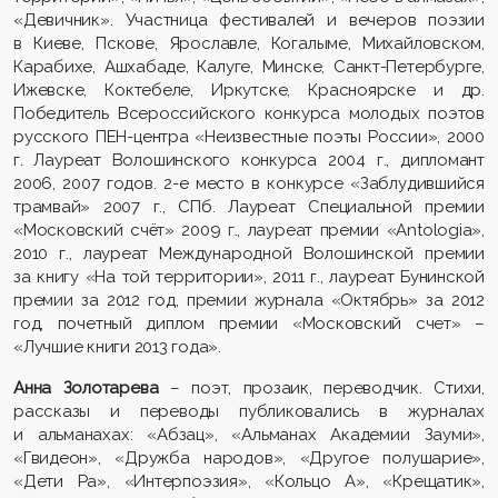
«Девичник». Участница фестивалей и вечеров поэзии
в Киеве, Пскове, Ярославле, Когалыме, Михайловском,
Карабихе, Ашхабаде, Калуге, Минске, Санкт-Петербурге,
Ижевске, Коктебеле, Иркутске, Красноярске и др.
Победитель Всероссийского конкурса молодых поэтов
русского ПЕН-центра «Неизвестные поэты России», 2000
г. Лауреат Волошинского конкурса 2004 г., дипломант
2006, 2007 годов. 2-е место в конкурсе «Заблудившийся
трамвай» 2007 г., СПб. Лауреат Специальной премии
«Московский счёт» 2009 г., лауреат премии «Antologia»,
2010 г., лауреат Международной Волошинской премии
за книгу «На той территории», 2011 г., лауреат Бунинской
премии за 2012 год, премии журнала «Октябрь» за 2012
год, почетный диплом премии «Московский счет» –
«Лучшие книги 2013 года».
Анна Золотарева
– поэт, прозаик, переводчик. Стихи,
рассказы и переводы публиковались в журналах
и альманахах: «Абзац», «Альманах Академии Зауми»,
«Гвидеон», «Дружба народов», «Другое полушарие»,
«Дети Ра», «Интерпоэзия», «Кольцо А», «Крещатик»,