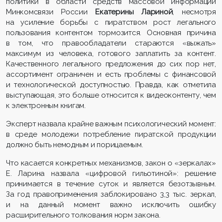
политики в области средств массовой информации
Минкомсвязи России
Екатерины Лариной
, несмотря
на усиление борьбы с пиратством рост легального
пользования контентом тормозится. Основная причина
в том, что правообладатели стараются «выжать»
максимум из человека, готового заплатить за контент.
Качественного легального предложения до сих пор нет,
ассортимент ограничен и есть проблемы с финансовой
и технологической доступностью. Правда, как отметила
выступающая, это больше относится к видеоконтенту, чем
к электронным книгам.
Эксперт назвала крайне важным психологический момент:
в среде молодежи потребление пиратской продукции
должно быть немодным и порицаемым.
Что касается конкретных механизмов, закон о «зеркалах»
Е. Ларина назвала «цифровой гильотиной»: решение
принимается в течение суток и является безотзывным.
За год правоприменения заблокировано 3,3 тыс. зеркал,
и на данный момент важно исключить ошибку
расширительного толкования норм закона.