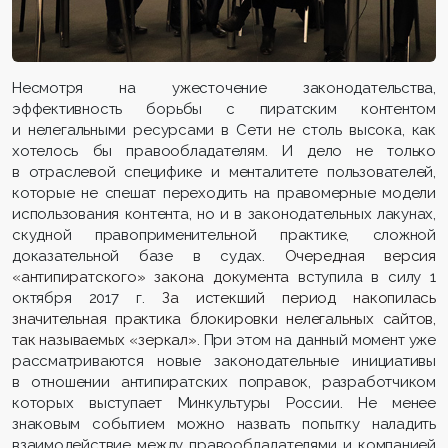
Несмотря на ужесточение законодательства,
эффективность борьбы с пиратским контентом
и нелегальными ресурсами в Сети не столь высока, как
хотелось бы правообладателям. И дело не только
в отраслевой специфике и менталитете пользователей,
которые не спешат переходить на правомерные модели
использования контента, но и в законодательных лакунах,
скудной правоприменительной практике, сложной
доказательной базе в судах.
Очередная версия
«антипиратского» закона документа
вступила в силу 1
октября 2017 г.
За истекший период накопилась
значительная практика блокировки нелегальных сайтов,
так называемых «зеркал»
. При этом на данный момент уже
рассматриваются новые законодательные инициативы
в отношении антипиратских поправок, разработчиком
которых выступает Минкультуры России. Не менее
знаковым событием можно назвать попытку наладить
взаимодействие между правообладателями и компанией