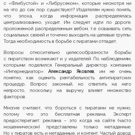
с «Флибустой» и «Либрусеком», которые несмотря ни
на что до сих пор существуют? Издателям нужно понять,
что эпоха, когда информация распределялась
централизованно, уходит. Им следует идти по дороге,
проложенной распределенным вебом, т.е осваивать сеть
социальных связей и точечно выходить на целевые группы.
Тогда необходимость в борьбе с пиратами отпадет.
Вопросы относительно целесообразности борьбы
с пиратством возникают и у издателей. По наблюдениям,
которыми поделился Генеральный директор компании
«Интермедиатор»
Александр Яковлев
, им не очень
понятно, как оценить рентабельность антипиратских
процедур. Вопрос законный, но ответить на него
непросто, поскольку на выручку влияет множество
факторов.
Многие считают, что бороться с пиратами не нужно,
потому что это бесплатная реклама. Эксперт
предостерегает: реклама – это когда на сайте (часто
мошенническом) представлены только метаданные.
Но у пиратов есть и метаданные, и контент. Частый довод: