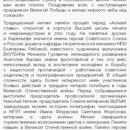
вам всем поклон. Поздравляю всех с наступающим
праздником Великой Победы и желаю мирного неба над
головой!»
Традиционный митинг памяти прошёл перед
«Аллеей
славы», открытой в корпусе Высшей школы печати
и медиаиндустрии в 2012 году. На памятных досках
и барельефе значатся имена героев Советского Союза
и России: доцента кафедры теоретической механики МПИ
Екатерины Рябовой; известного художника, выпускника
ВХУТЕИНа Михаила Гуревича; легендарного разведчика
Анатолия Яцкова; имена фронтовиков и тех, кто внёс
непосильный вклад в воспитание молодёжи и борьбу
с нацистской пропагандой – работников советских
издательств и полиграфических предприятий. В общей
сложности здесь более четырёхсот имён участников
боевых действий и тридцати четырёх погибших в годы
Великой Отечественной войны. Перед собравшимися
выступили председатель профсоюзной организации
Николай Ниткин, председатель Совета ветеранов ВШПиМ,
заведующая музеем истории полиграфии, книгоиздания
и МГУП имени Ивана Федорова Светлана Морозова,
ветераны и «дети войны». Митинг завершился
торжественным возложением цветов к мемориалу Памяти
павших в Великой Отечественной войне, Памяти героев