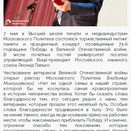
7 мая в Высшей школе печати и медиаиндустрии
Московского Политеха состоялся торжественный митинг
памяти и праздничный концерт, посвященные 73-й
годовщине Победы в Великой Отечественной войне.
В числе почётных гостей университет посетил
управляющий Вице-президент Российского книжного
союза Леонид Палько.
Чествование ветеранов Великой Отечественной войны
открыл ректор Московского Политеха
Владимир
Миклушевский
: «Нет ни одной семьи в нашей стране,
которой бы не коснулась самая кровопролитная
в истории человечества война. Хотел бы сказать слова
благодарности тем, кто сегодня рядом с нами, тем
ветеранам, которые прошли этот нелёгкий путь. Особые
слова благодарности трудившимся в тылу. Это было
не менее тяжело, иногда люди ночевали прямо на рабочем
месте, чтобы максимально приблизить Победу. И конечно,
огромное спасибо тем поколениям, которые
восстанавливали страну в послевоенное время. Низкий