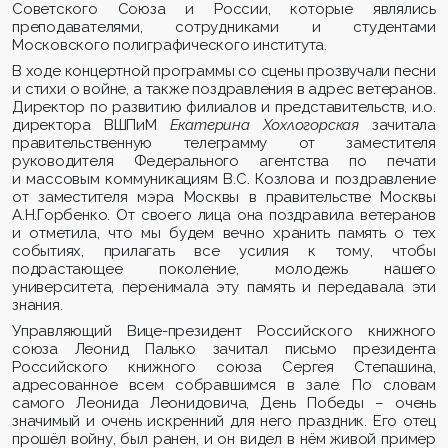
Советского Союза и России, которые являлись
преподавателями, сотрудниками и студентами
Московского полиграфического института.
В ходе концертной программы со сцены прозвучали песни
и стихи о войне, а также поздравления в адрес ветеранов.
Директор по развитию филиалов и представительств, и.о.
директора ВШПиМ
Екатерина Хохлогорская
зачитала
правительственную телеграмму от заместителя
руководителя Федерального агентства по печати
и массовым коммуникациям В.С. Козлова и поздравление
от заместителя мэра Москвы в правительстве Москвы
А.Н.Горбенко. От своего лица она поздравила ветеранов
и отметила, что мы будем вечно хранить память о тех
событиях, прилагать все усилия к тому, чтобы
подрастающее поколение, молодежь нашего
университета, перенимала эту память и передавала эти
знания.
Управляющий Вице-президент Российского книжного
союза Леонид Палько зачитал письмо президента
Российского книжного союза Сергея Степашина,
адресованное всем собравшимся в зале. По словам
самого Леонида Леонидовича, День Победы – очень
значимый и очень искренний для него праздник. Его отец
прошёл войну, был ранен, и он видел в нём живой пример