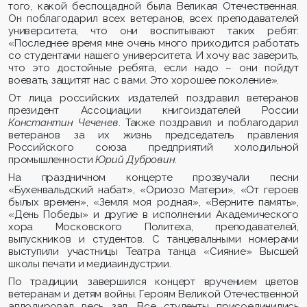
того, какой беспощадной была Великая Отечественная.
Он поблагодарил всех ветеранов, всех преподавателей
университета, что они воспитывают таких ребят:
«Последнее время мне очень много приходится работать
со студентами нашего университета. И хочу вас заверить,
что это достойные ребята, если надо – они пойдут
воевать, защитят нас с вами. Это хорошее поколение».
От лица российских издателей поздравил ветеранов
президент Ассоциации книгоиздателей России
Константин Чеченев
. Также поздравил и поблагодарил
ветеранов за их жизнь председатель правления
Российского союза предприятий холодильной
промышленности
Юрий Дубровин
.
На праздничном концерте прозвучали песни
«Бухенвальдский набат», «Ориозо Матери», «От героев
былых времен», «Земля моя родная», «Верните память»,
«День Победы» и другие в исполнении Академического
хора Московского Политеха, преподавателей,
выпускников и студентов. С танцевальными номерами
выступили участницы Театра танца «Сияние» Высшей
школы печати и медиаиндустрии.
По традиции, завершился концерт вручением цветов
ветеранам и детям войны. Героям Великой Отечественной
аплодировал весь зал. Все студенты присоединились