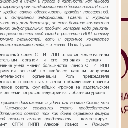
алистика в целом и пресса в частности как никогда
 огромную роль в информационной безопасности России.
с крайне важно обеспечивать граждан проверенной,
й и актуальной информацией. Газеты и журналы
няют эту роль блестяще, но есть большое количество
енних индустриальных проблем, которые надо решать.
нтересно внести свой вклад в развитие ГИПП, потому
омимо сложностей, есть и огромное количество
ектив и возможностей»,
– отмечает Павел Гусев.
дательный совет СППИ ГИПП является коллегиальным
щательным органом и его основная функция –
ечение учета мнения большинства членов СППИ ГИПП
ринятии решений по наиболее важным вопросам
ятельности организации. Роль председателя
дательного совета заключается в объединении позиции
членов совета, крупнейших игроков на издательском
 и решении вопросов индустрии на глобальном уровне.
огромное достижение и удача для нашего Союза, что
 Николаевич согласился стать председателем
дательного совета, так как более серьезной фигуры
ой позиции сложно представить,
– комментирует
идент СППИ ГИПП Алексей Иванов. –
Понимая