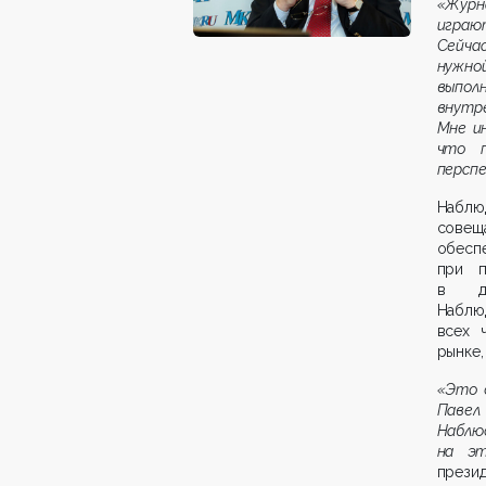
«Журн
играют
Сейча
нужно
выпол
внутр
Мне и
что п
персп
Наблю
сове
обесп
при п
в де
Наблю
всех 
рынке,
«Это 
Павел
Наблю
на эт
през