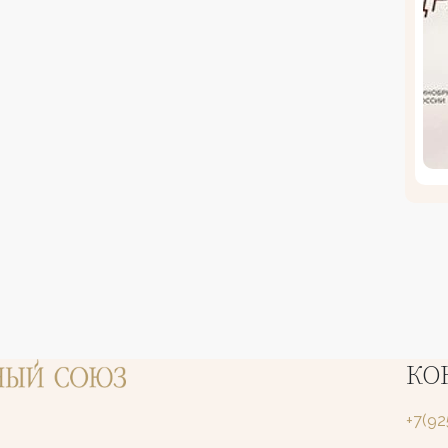
КО
+7(9