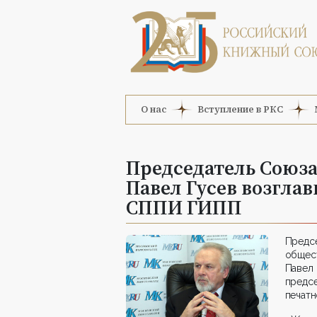
О нас
Вступление в РКС
Председатель Союз
Павел Гусев возгла
СППИ ГИПП
Предс
общес
Павел
предс
печатн