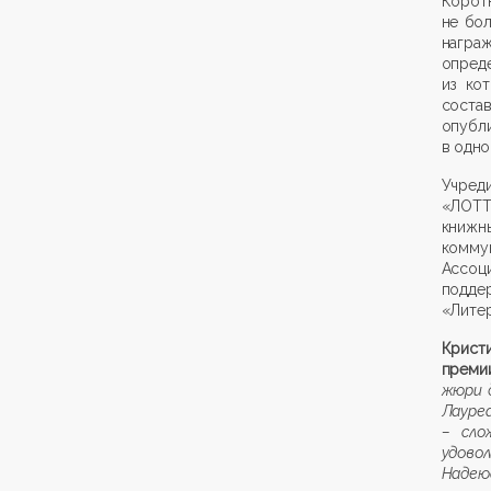
Коротк
не бо
награ
опреде
из ко
соста
опубл
в одно
Учред
«ЛОТТ
книжн
комму
Ассоц
поддер
«Литер
Крист
преми
жюри д
Лауре
– сло
удово
Надеюс