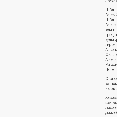
о новы
Наблю
Росси
Наблю
Роспе
комп
предс
культ
дирек
Ассоц
Филат
Алекс
Макси
Павел 
Спонс
южнок
и объе
Ежего
для мо
преми
росси