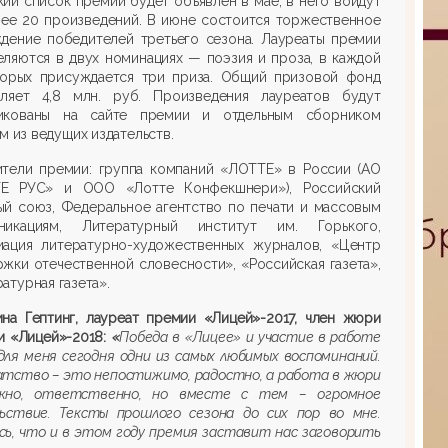
ий список премии будет объявлен в мае, в него войдут
лее 20 произведений. В июне состоится торжественное
ждение победителей третьего сезона. Лауреаты премии
ляются в двух номинациях — поэзия и проза, в каждой
торых присуждается три приза. Общий призовой фонд
вляет 4,8 млн. руб. Произведения лауреатов будут
икованы на сайте премии и отдельным сборником
м из ведущих издательств.
ители премии: группа компаний «ЛОТТЕ» в России (АО
Е РУС» и ООО «Лотте Конфекшнери»), Российский
ый союз, Федеральное агентство по печати и массовым
никациям, Литературный институт им. Горького,
иация литературно-художественных журналов, «Центр
жки отечественной словесности», «Российская газета»,
атурная газета».
ина Гептинг, лауреат премии «Лицей»-2017, член жюри
и «Лицей»-2018:
«
Победа в «Лицее» и участие в работе
ля меня сегодня одни из самых любимых воспоминаний.
атство – это непостижимо, радостно, а работа в жюри
жно, ответственно, но вместе с тем – огромное
льствие. Тексты прошлого сезона до сих пор во мне.
ь, что и в этом году премия заставит нас заговорить