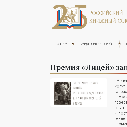
О нас
Вступление в РКС
Премия «Лицей» зап
Услов
могут 
на ра
проза
повес
печат
и поэ
ранее
премии