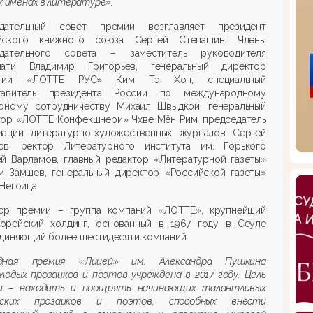
х именах в литературе».
дательный совет премии возглавляет президент
йского книжного союза Сергей Степашин. Члены
дательного совета – заместитель руководителя
чати Владимир Григорьев, генеральный директор
ании «ЛОТТЕ РУС» Ким Тэ Хон, специальный
тавитель президента России по международному
урному сотрудничеству Михаил Швыдкой, генеральный
тор «ЛОТТЕ Конфекшнери» Чхве Мён Рим, председатель
иации литературно-художественных журналов Сергей
ов, ректор Литературного института им. Горького
ей Варламов, главный редактор «Литературной газеты»
м Замшев, генеральный директор «Российской газеты»
Негоица.
ор премии – группа компаний «ЛОТТЕ», крупнейший
орейский холдинг, основанный в 1967 году в Сеуле
диняющий более шестидесяти компаний.
дная премия «Лицей» им. Александра Пушкина
лодых прозаиков и поэтов учреждена в 2017 году. Цель
и – находить и поощрять начинающих талантливых
йских прозаиков и поэтов, способных внести