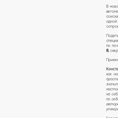
В нов
автом
соиск
одной
сопро
Подат
специ
по по
8
,
секр
Прием 
Конста
как н
прост
значи
насто
на себ
по себ
авто
утвер