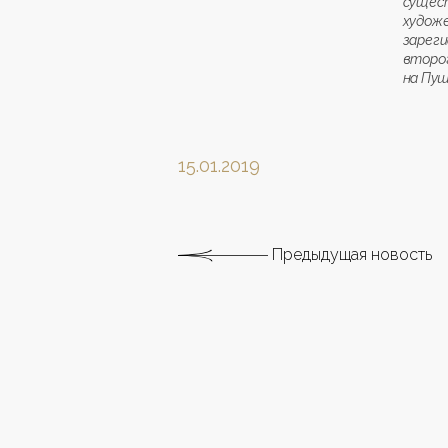
сущес
художе
зарег
второ
на Пу
15.01.2019
Предыдущая новость