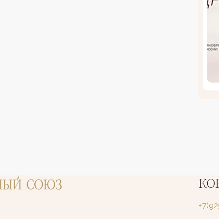
КО
+7(9