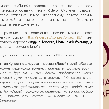
ом сезоне «Лицей» продолжит партнерство с сервисом
атического создания книги Ridero. Система позволит
ателю отправить книгу Экспертному совету премии
 кнопкой, а также предоставить все необходимые
водительные документы.
ь рукопись на соискание премии можно через
альную ссылку
https://ridero.ru/contest/lyceum19/
или
чтовому адресу
1
21099, г. Москва, Новинский бульвар, д.
етариат премии «Лицей».
рукописей на конкурс закончится 28 февраля.
нтин Куприянов, лауреат премии «Лицей»-2018:
«Помню,
акануне церемонии вручения премии в прошлом году я
ился с друзьями и шёл домой, представляя, какой
тельный путь прошла эта книжка. Той ночью я по-
ящему твёрдо поверил, что написать текст и взять
я смелость предъявить его на весь мир – победа сама
е. Так, «Лицей» однозначно отвечает на вопрос любого
ра, написавшего текст: «Существую ли я» –
дительно».