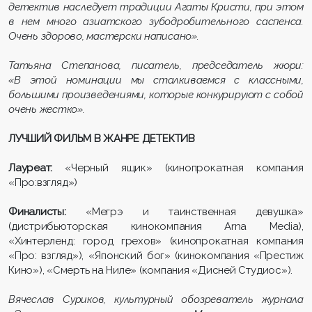
детектив наследует традиции Агаты Кристи, при этом
в нем много азиатского зубодробительного саспенса.
Очень здорово, мастерски написано».
Татьяна Степанова, писатель, председатель жюри:
«В этой номинации мы сталкиваемся с классными,
большими произведениями, которые конкурируют с собой
очень жестко».
ЛУЧШИЙ ФИЛЬМ В ЖАНРЕ ДЕТЕКТИВ
Лауреат:
«Черный ящик» (кинопрокатная компания
«Про:взгляд»)
Финалисты:
«Мегрэ и таинственная девушка»
(дистрибьюторская кинокомпания Arna Media),
«Хинтерленд: город грехов» (кинопрокатная компания
«Про: взгляд»), «Японский бог» (кинокомпания «Престиж
Кино»), «Смерть на Ниле» (компания «Дисней Студиос»).
Вячеслав Суриков, культурный обозреватель журнала