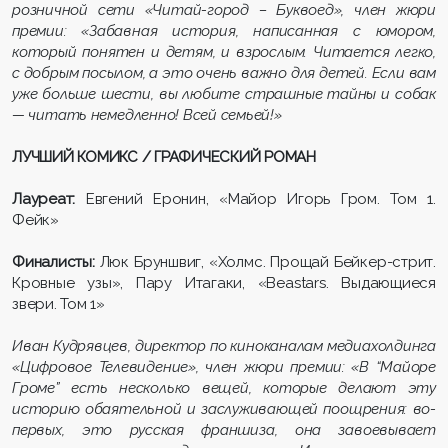
розничной сети «Читай-город – Буквоед», член жюри
премии: «Забавная история, написанная с юмором,
который понятен и детям, и взрослым. Читается легко,
с добрым посылом, а это очень важно для детей. Если вам
уже больше шести, вы любите страшные тайны и собак
— читать немедленно! Всей семьей!»
ЛУЧШИЙ КОМИКС / ГРАФИЧЕСКИЙ РОМАН
Лауреат:
Евгений Еронин, «Майор Игорь Гром. Том 1.
Фейк»
Финалисты:
Люк Бруншвиг, «Холмс. Прощай Бейкер-стрит.
Кровные узы», Пару Итагаки, «Beastars. Выдающиеся
звери. Том 1»
Иван Кудрявцев, директор по киноканалам медиахолдинга
«Цифровое Телевидение», член жюри премии: «В “Майоре
Громе” есть несколько вещей, которые делают эту
историю обаятельной и заслуживающей поощрения: во-
первых, это русская франшиза, она завоевывает