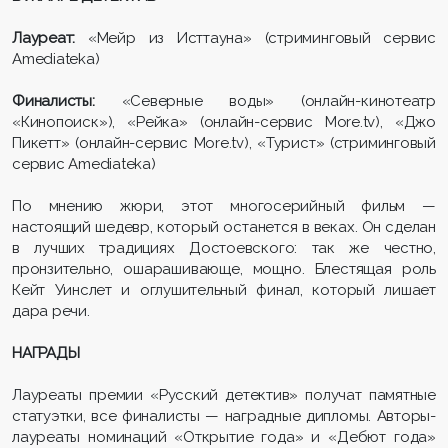
Лауреат:
«Мейр из Исттауна» (стриминговый сервис
Amediateka)
Финалисты:
«Северные воды» (онлайн-кинотеатр
«Кинопоиск»), «Рейка» (онлайн-сервис More.tv), «Джо
Пикетт» (онлайн-сервис More.tv), «Турист» (стриминговый
сервис Amediateka)
По мнению жюри, этот многосерийный фильм —
настоящий шедевр, который останется в веках. Он сделан
в лучших традициях Достоевского: так же честно,
пронзительно, ошарашивающе, мощно. Блестящая роль
Кейт Уинслет и оглушительный финал, который лишает
дара речи.
НАГРАДЫ
Лауреаты премии «Русский детектив» получат памятные
статуэтки, все финалисты — наградные дипломы. Авторы-
лауреаты номинаций «Открытие года» и «Дебют года»