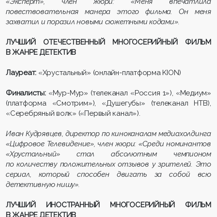
«Эксперт», член жюри: «Меня впечатлила
повествовательная манера этого фильма. Он меня
захватил и поразил новыми сюжетными кодами».
ЛУЧШИЙ ОТЕЧЕСТВЕННЫЙ МНОГОСЕРИЙНЫЙ ФИЛЬМ
В ЖАНРЕ ДЕТЕКТИВ
Лауреат:
«Хрустальный» (онлайн-платформа KION)
Финалисты:
«Мур-Мур» (телеканал «Россия 1»), «Медиум»
(платформа «Смотрим»), «Душегубы» (телеканал НТВ),
«Серебряный волк» («Первый канал»).
Иван Кудрявцев, директор по киноканалам медиахолдинга
«Цифровое Телевидение», член жюри: «Среди номинантов
«Хрустальный» стал абсолютным чемпионом
по количеству положительных отзывов у зрителей. Это
сериал, который способен двигать за собой всю
детективную нишу».
ЛУЧШИЙ ИНОСТРАННЫЙ МНОГОСЕРИЙНЫЙ ФИЛЬМ
В ЖАНРЕ ДЕТЕКТИВ