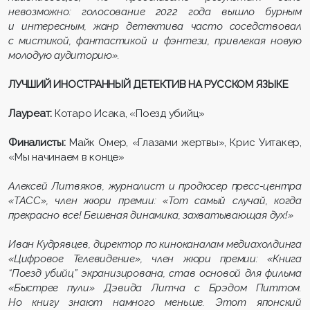
невозможно: голосование 2022 года вышло бурным
и интересным, жанр детектива часто соседствовал
с мистикой, фантастикой и фэнтези, привлекая новую
молодую аудиторию».
ЛУЧШИЙ ИНОСТРАННЫЙ ДЕТЕКТИВ НА РУССКОМ ЯЗЫКЕ
Лауреат:
Котаро Исака, «Поезд убийц»
Финалисты:
Майк Омер, «Глазами жертвы», Крис Уитакер,
«Мы начинаем в конце»
Алексей Литвяков, журналист и продюсер пресс-центра
«ТАСС», член жюри премии: «Тот самый случай, когда
прекрасно все! Бешеная динамика, захватывающая дух!»
Иван Кудрявцев, директор по киноканалам медиахолдинга
«Цифровое Телевидение», член жюри премии: «Книга
“Поезд убийц” экранизирована, став основой для фильма
«Быстрее пули» Дэвида Литча с Брэдом Питтом.
Но книгу знают намного меньше. Этот японский