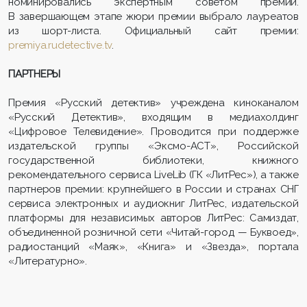
номинировались экспертным советом премии.
В завершающем этапе жюри премии выбрало лауреатов
из шорт-листа. Официальный сайт премии:
premiya.rudetective.tv
.
ПАРТНЕРЫ
Премия «Русский детектив» учреждена киноканалом
«Русский Детектив», входящим в медиахолдинг
«Цифровое Телевидение». Проводится при поддержке
издательской группы «Эксмо-АСТ», Российской
государственной библиотеки, книжного
рекомендательного сервиса LiveLib (ГК «ЛитРес»), а также
партнеров премии: крупнейшего в России и странах СНГ
сервиса электронных и аудиокниг ЛитРес, издательской
платформы для независимых авторов ЛитРес: Самиздат,
объединенной розничной сети «Читай-город — Буквоед»,
радиостанций «Маяк», «Книга» и «Звезда», портала
«Литературно».