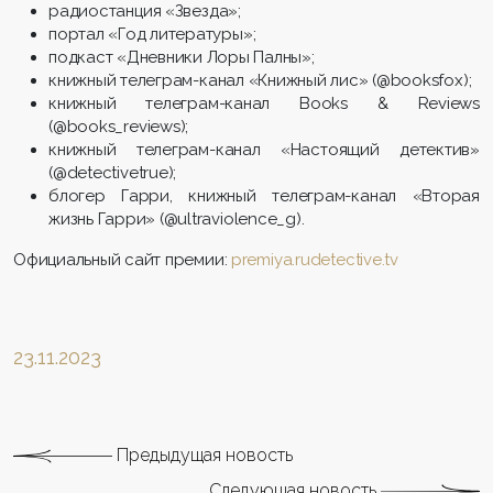
радиостанция «Звезда»;
портал «Год литературы»;
подкаст «Дневники Лоры Палны»;
книжный телеграм-канал «Книжный лис» (@booksfox);
книжный телеграм-канал Books & Reviews
(@books_reviews);
книжный телеграм-канал «Настоящий детектив»
(@detectivetrue);
блогер Гарри, книжный телеграм-канал «Вторая
жизнь Гарри» (@ultraviolence_g).
Официальный сайт премии:
premiya.rudetective.tv
23.11.2023
Предыдущая новость
Следующая новость