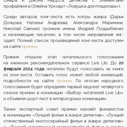
Омера и Джона Маррса, детектив с элементами
профайлинга (Элейна Уркхарт «Ловушка для птицелова»).
Среди авторов лонг-листа есть мэтры жанра (Дарья
Донцова, Наталья Андреева, Александра Маринина,
Николай Свечин), громкие имена (Андрей Подшибякин)
и начинающие писатели, в том числе направления янг-
эдалт. Полный список произведений лонг-листа доступен
на сайте
премии
.
Премия открыла этап читательского голосования
на книжном рекомендательном сервисе Live Lib. До
20
февраля 2024 года
читатели будут голосовать за книги
из лонг-листа. Оставить голос может любой желающий,
подробности на сайте
премии
. По итогам народного
голосования будет определён первый лауреат четвёртого
сезона премии в номинации «Выбор читателей Live Lib»
и объявлен шорт-лист в литературных номинациях.
Также экспертный совет премии назовёт финалистов
в номинациях «Лучший фильм в жанре детектив», «Лучший
отечественный многосерийный фильм в жанре детектив»
и «Лучший иностранный многосерийный фильм в жанре