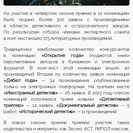
На участие в четвёртом сезоне премии в 10 номинациях
было подано более 300 заявок с произведениями
в области детективного и остросюжетного жанров.
По результатам отбора членами экспертного совета
в лонг-лист вошло 175 литературных произведений.
Традиционно наибольшее количество конкурсантов
в номинации
«Открытие года»
(подаются книги
перспективных авторов в бумажном и электронном
формате). В лонг-лист этой номинации вошло 40
произведений. Вторая по количеству заявок номинация
«Дебют года»
— 34 произведения, опубликованные
только на электронных платформах. На третьем месте
«Иностранный детектив»
— 26 заявок. В 2023 году список
номинаций пополнился тремя новыми:
«Детективный
триллер»
— 14 заявок,
«Документальный детектив»
— 5
работ,
«Исторический детектив»
— 11 произведений.
В новом сезоне премии приняли участие такие
издательства и импринты, как Эксмо, АСТ, РИПОЛ классик,