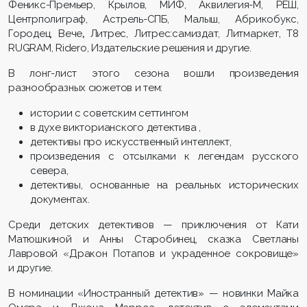
Феникс-Премьер, Крылов, МИФ, Аквилегия-М, РЕШ,
Центрполиграф, Астрель-СПБ, Малыш, Абрикобукс,
Городец, Вече
,
Литрес, Литрес:самиздат, Литмаркет, Т8
RUGRAM, Ridero, Издательские решения и другие.
В лонг-лист этого сезона вошли произведения
разнообразных сюжетов и тем:
истории с советским сеттингом
в духе викторианского детектива ,
детективы про искусственный интеллект,
произведения с отсылками к легендам русского
севера,
детективы, основанные на реальных исторических
документах.
Среди детских детективов — приключения от Кати
Матюшкиной и Анны Старобинец, сказка Светланы
Лавровой «Дракон Потапов и украденное сокровище»
и другие.
В номинации «Иностранный детектив» — новинки Майка