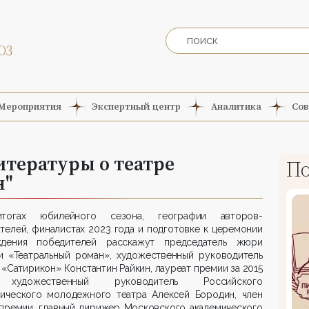
Мероприятия
Экспертный центр
Аналитика
Сов
итературы о театре
По
н"
огах юбилейного сезона, географии авторов-
телей, финалистах 2023 года и подготовке к церемонии
ждения победителей расскажут председатель жюри
и «Театральный роман», художественный руководитель
 «Сатирикон» Константин Райкин, лауреат премии за 2015
 художественный руководитель Российского
мического молодежного театра Алексей Бородин, член
премии, главный дирижер Московского академического