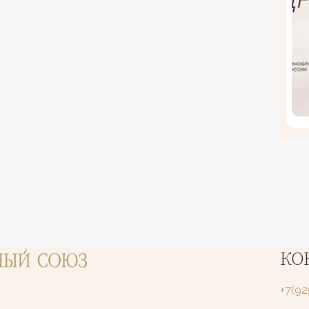
КО
+7(9