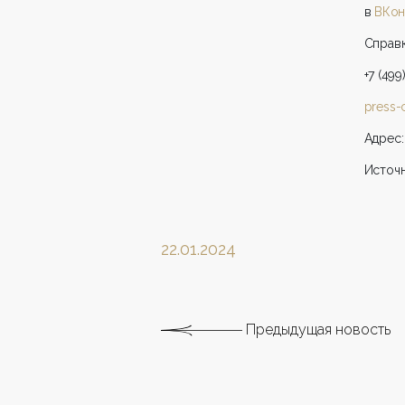
в
ВКон
Справк
+7 (499
press-
Адрес:
Источ
22.01.2024
Предыдущая новость