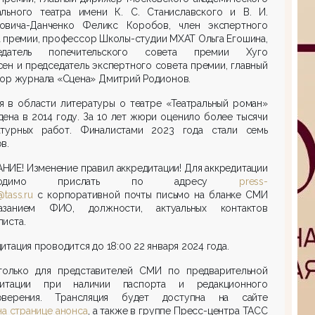
ального театра имени К. С. Станиславского и В. И.
овича-Данченко Феликс Коробов, член экспертного
 премии, профессор Школы-студии МХАТ Ольга Егошина,
едатель попечительского совета премии Хуго
ен и председатель экспертного совета премии, главный
ор журнала «Сцена» Дмитрий Родионов.
я в области литературы о театре «Театральный роман»
ена в 2014 году. За 10 лет жюри оценило более тысячи
атурных работ. Финалистами 2023 года стали семь
в.
ИЕ! Изменение правил аккредитации! Для аккредитации
бходимо прислать по адресу
press-
@tass.ru
с корпоративной почты письмо на бланке СМИ
занием ФИО, должности, актуальных контактов
иста.
итация проводится до 18:00 22 января 2024 года.
только для представителей СМИ по предварительной
дитации при наличии паспорта и редакционного
оверения. Трансляция будет доступна на сайте
на странице анонса
, а также в группе Пресс-центра ТАСС