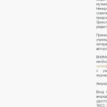
музык
Немир
совета
предс
Эриксс
редакт
Преми
учрежд
литер
авторо
ВНИМАН
нео
center
с ука
журнал
Аккред
Вход 
аккре
удост
ТАСС