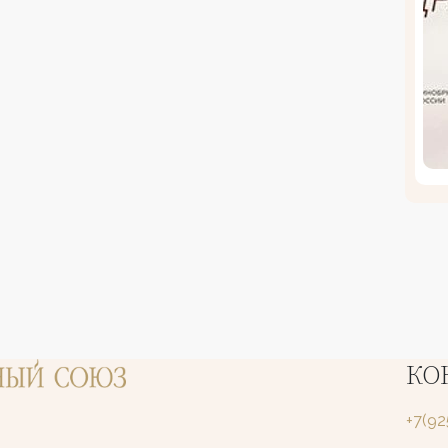
КО
+7(9