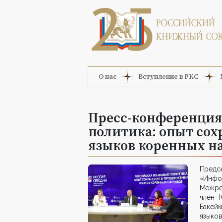
О нас
Вступление в РКС
Пресс-конференция
политика: опыт со
языков коренных н
Предс
«Инф
Межре
член 
Бакей
языко