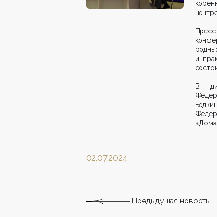
корен
центре
Пресс
конфе
родны
и пра
состои
В дис
Федер
Бедки
Федер
«Дома 
02.07.2024
Предыдущая новость