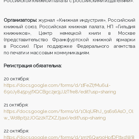
Российской книжной палаты с российскими издателями».
Организаторы:
журнал «Книжная индустрия», Российский
книжный союз, Российская книжная палата, НП «Гильдия
книжников», Центр немецкой книги в Москве
(представительство Франкфуртской книжной ярмарки
в России). При поддержке Федерального агентства
по печати и массовым коммуникациям.
Регистрация обязательна:
20 октября:
https://docs.google.com/forms/d/1tFeZI7Mu6ul-
690Jy845pyjfXQCBgc2je3jJJ2Tfre8/edit?usp=sharing
21 октября:
https://docs.google.com/forms/d/1OlqURhJ_9s6s6AsO_Ol
w_Wd8pt32JOG22kTZXZJ3axI/edit?usp=sharing
22 октября:
https://docs.google.com/forms/d/1m76Qw90HpfDFttxdW8