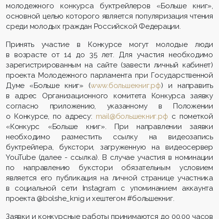
молодежного конкурса буктрейлеров «Больше книг»,
основной целью которого является популяризация чтения
среди молодых граждан Российской Федерации.
Принять участие в Конкурсе могут молодые люди
в возрасте от 14 до 35 лет. Для участия необходимо
зарегистрированным на сайте (завести личный кабинет)
проекта Молодежного парламента при Государственной
Думе «Больше книг» (
www.большекниг.рф
) и направить
в адрес Организационного комитета Конкурса заявку
согласно приложению, указанному в Положении
о Конкурсе, по адресу:
mail@большекниг.рф
с пометкой
«Конкурс «Больше книг». При направлении заявки
необходимо разместить ссылку на видеозапись
буктрейлера, букстори, загруженную на видеосервер
YouTube (далее - ссылка). В случае участия в номинации
по направлению букстори обязательным условием
является его публикация на личной странице участника
в социальной сети Instagram с упоминанием аккаунта
проекта @bolshe_knig и хештегом #большекниг.
Заявки и конкурсные работы принимаются до 00.00 часов