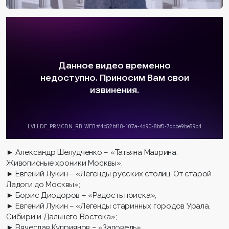
► Александр Шелудченко – «Татьяна Маврина.
Живописные хроники Москвы»;
► Евгений Лукин – «Легенды русских столиц. От старой
Ладоги до Москвы»;
► Борис Диодоров – «Радость поиска»;
► Евгений Лукин – «Легенды старинных городов Урала,
Сибири и Дальнего Востока»;
► Вячеслав Куприянов – «Заповедь».