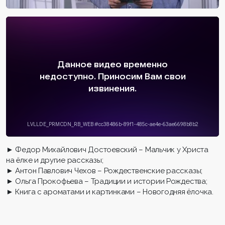
► Федор Михайлович Достоевский – Мальчик у Христа
на ёлке и другие рассказы;
► Антон Павлович Чехов – Рождественские рассказы;
► Ольга Прокофьева – Традиции и истории Рождества;
► Книга с ароматами и картинками – Новогодняя ёлочка.