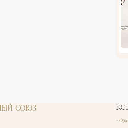
КО
+7(9