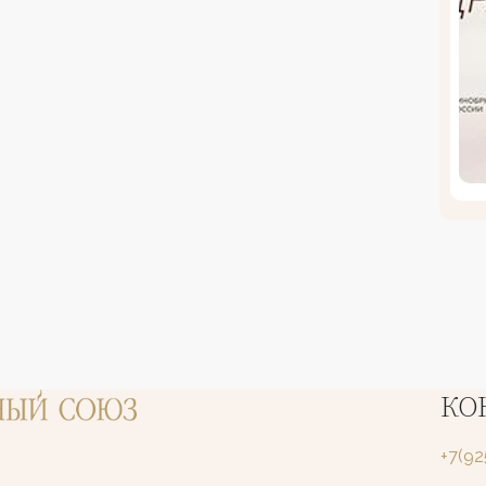
КО
+7(9