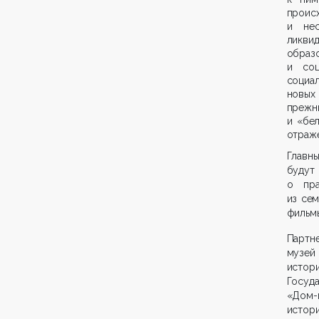
проис
и нес
ликв
образ
и соц
социа
новых
прежн
и «бе
отраже
Главн
будут
о пра
из сем
фильмы
Партн
музей
исто
Госуда
«Дом-
истор