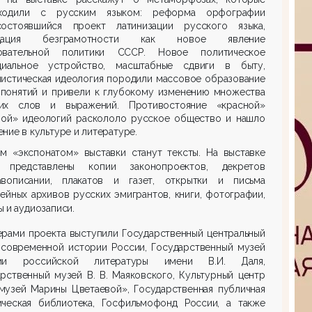
ходили с русским языком: реформа орфографии
остоявшийся проект латинизации русского языка,
идация безграмотности как новое явление
овательной политики СССР. Новое политическое
иальное устройство, масштабные сдвиги в быту,
листическая идеология породили массовое образование
 понятий и привели к глубокому изменению множества
их слов и выражений. Противостояние «красной»
лой» идеологий раскололо русское общество и нашло
ние в культуре и литературе.
ым «экспонатом» выставки станут тексты. На выставке
 представлены копии законопроектов, декретов
вописании, плакатов и газет, открытки и письма
ейных архивов русских эмигрантов, книги, фотографии,
 и аудиозаписи.
ерами проекта выступили Государственный центральный
 современной истории России, Государственный музей
рии российской литературы имени В.И. Даля,
рственный музей В. В. Маяковского, Культурный центр
музей Марины Цветаевой», Государственная публичная
ическая библиотека, Госфильмофонд России, а также