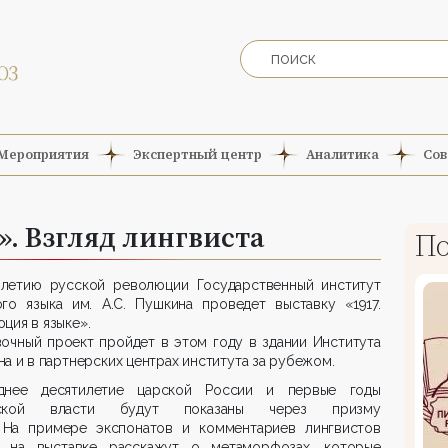
Мероприятия
Экспертный центр
Аналитика
Сов
». Взгляд лингвиста
По
-летию русской революции Государственный институт
ого языка им. А.С. Пушкина проведет выставку «1917.
ция в языке».
очный проект пройдет в этом году в здании Института
а и в партнерских центрах института за рубежом.
днее десятилетие царской России и первые годы
тской власти будут показаны через призму
. На примере экспонатов и комментариев лингвистов
 на выставке расскажут о метаморфозах, которые