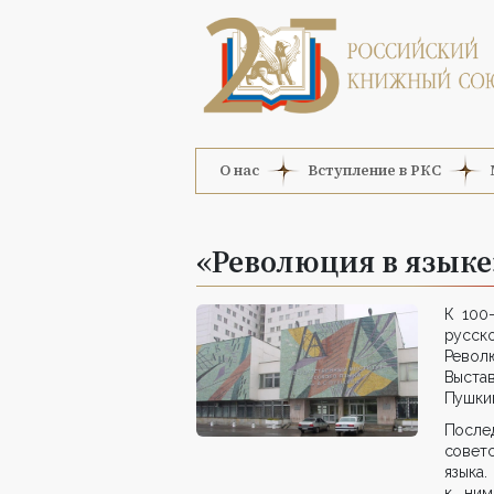
О нас
Вступление в РКС
«Революция в языке
К 100
русск
Револю
Выстав
Пушкин
После
сове
языка
к ним