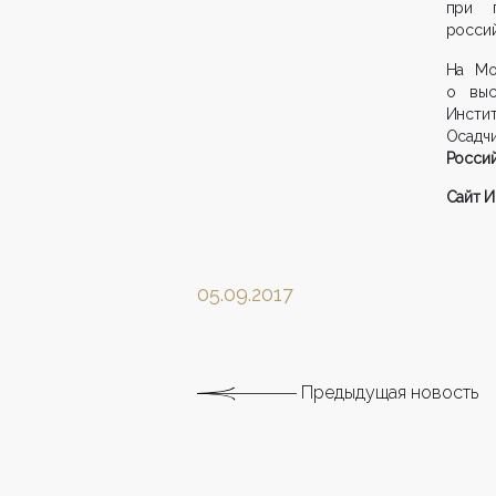
при п
росси
На Мо
о выс
Инсти
Осадчи
Россий
Сайт И
05.09.2017
Предыдущая новость