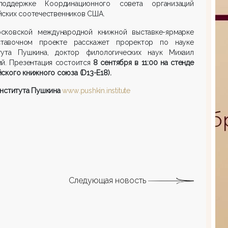
оддержке Координационного совета организаций
йских соотечественников США.
сковской международной книжной выставке-ярмарке
тавочном проекте расскажет проректор по науке
тута Пушкина, доктор филологических наук Михаил
й. Презентация состоится
8 сентября в 11:00 на стенде
ского книжного союза (
D
13-
E
18).
нститута Пушкина
www
.
pushkin
.
institute
Следующая новость