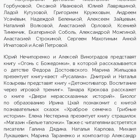
Горбуновой, Оксаной Ивановой, Юлией Лавряшиной,
Ладой Кутузовой, Григорием Кружковым, Андреем
Усачёвым, Надеждой Беленькой, Алексеем Зайцевым,
Наталией Волковой, Анастасией Орловой, Ксенией
Тименчик, Екатериной Соболь, Александрой Можгиной,
Анастасией Строкиной, Сергеем Махотиным Анной
Игнатовой и Асей Петровой.
Юрий Нечипоренко и Алексей Виноградов представят
книгу «Огонь с Божедомки», в которой рассказывается
о детстве Федора Достоевского. Марина Жильцова
презентует книгу-квест «Русалана». Дмитрий и Наталья
Козыревы представят книгу «Детомотиватор. Воспитание
через игровой тренинг». Тамара Крюкова расскажет
о книге «Двери нерассказанных историй». Биолог
по образованию Ирина Цхай познакомит с книгой
познавательных сказок «Храброе семечко. Грибные
истории». Елена Нестерина презентует книгу страшилок
«Магазин «Белые тапочки». Также с читателями встретятся
писатели Галина Дядина. Наталья Карпова, Михаил
Лукашевич, Марина Тараненко и композитор Александр