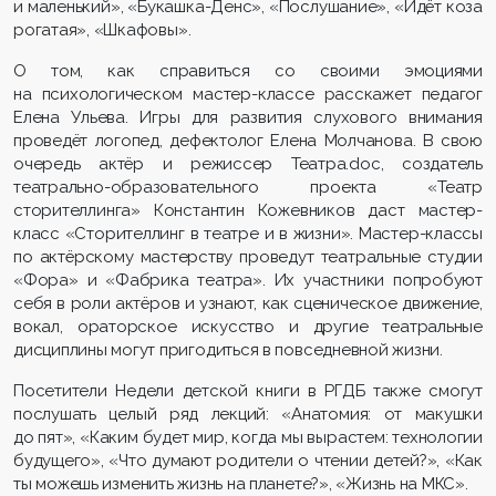
и маленький», «Букашка-Денс», «Послушание», «Идёт коза
рогатая», «Шкафовы».
О том, как справиться со своими эмоциями
на психологическом мастер-классе расскажет педагог
Елена Ульева. Игры для развития слухового внимания
проведёт логопед, дефектолог Елена Молчанова. В свою
очередь актёр и режиссер Театра.doc, создатель
театрально-образовательного проекта «Театр
сторителлинга» Константин Кожевников даст мастер-
класс «Сторителлинг в театре и в жизни». Мастер-классы
по актёрскому мастерству проведут театральные студии
«Фора» и «Фабрика театра». Их участники попробуют
себя в роли актёров и узнают, как сценическое движение,
вокал, ораторское искусство и другие театральные
дисциплины могут пригодиться в повседневной жизни.
Посетители Недели детской книги в РГДБ также смогут
послушать целый ряд лекций: «Анатомия: от макушки
до пят», «Каким будет мир, когда мы вырастем: технологии
будущего», «Что думают родители о чтении детей?», «Как
ты можешь изменить жизнь на планете?», «Жизнь на МКС».