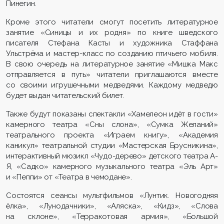
Пинегин.
Кроме этого читатели смогут посетить литературное
занятие «Синицы и их родня» по книге шведского
писателя Стефана Касты и художника Стаффана
Ульстрёма и мастер-класс по созданию птичьего мобиля.
В свою очередь на литературное занятие «Мишка Макс
отправляется в путь» читатели приглашаются вместе
со своими игрушечными медведями. Каждому медведю
будет выдан читательский билет.
Также будут показаны спектакли «Хамелеон идёт в гости»
камерного театра «Сны слона», «Сумка Желаний»
театрального проекта «Играем книгу», «Академия
каникул» театральной студии «Мастерская Брусникина»,
интерактивный мюзикл «Чудо-дерево» детского театра А-
Я, «Садко» камерного музыкального театра «Эль Арт»
и «Пеппи» от «Театра в чемодане».
Состоятся сеансы мультфильмов «Лунтик. Новогодняя
ёлка», «Лунодачники», «Аляска», «Кидз», «Слова
на склоне», «Терракотовая армия», «Большой