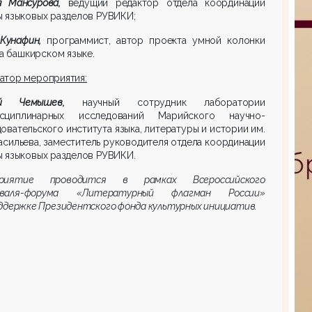
я Мансурова,
ведущий редактор отдела координации
 языковых разделов РУВИКИ;
Кунафин,
программист, автор проекта умной колонки
на башкирском языке.
атор мероприятия:
ей Чемышев,
научный сотрудник лаборатории
сциплинарных исследований Марийского научно-
овательского института языка, литературы и истории им.
Васильева, заместитель руководителя отдела координации
 языковых разделов РУВИКИ.
приятие проводится в рамках Всероссийского
иваля-форума «Литературный флагман России»
ддержке Президентского фонда культурных инициатив.