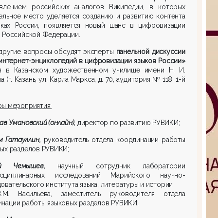
влением российских аналогов Википедии, в которых
ельное место уделяется созданию и развитию контента
ыках России, появляется новый шанс в цифровизации
 Российской Федерации.
 другие вопросы обсудят эксперты
панельной дискуссии
интернет-энциклопедий в цифровизации языков России»
я в Казанском художественном училище имени Н. И.
 (г. Казань, ул. Карла Маркса, д. 70, аудитория № 118, 1-й
ры мероприятия:
ав Умановский (онлайн),
директор по развитию РУВИКИ;
м Гатауллин,
руководитель отдела координации работы
ых разделов РУВИКИ;
ей Чемышев,
научный сотрудник лаборатории
сциплинарных исследований Марийского научно-
овательского института языка, литературы и истории
.М. Васильева, заместитель руководителя отдела
нации работы языковых разделов РУВИКИ;