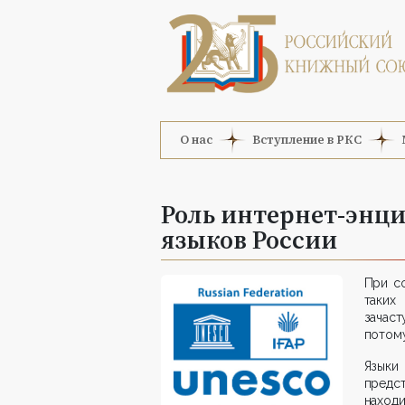
О нас
Вступление в РКС
Роль интернет-энц
языков России
При со
таких
зачас
потому
Языки
предс
наход