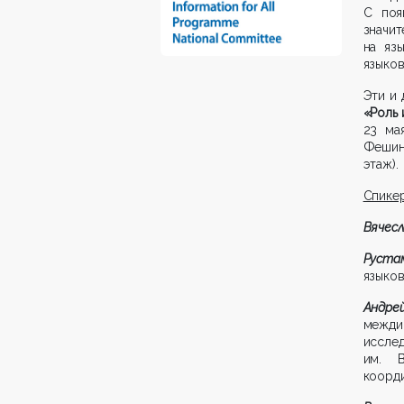
С поя
значит
на яз
языков
Эти и
«Роль 
23 ма
Фешина
этаж).
Спике
Вячесл
Руста
языков
Андр
межди
исслед
им. В
коорди