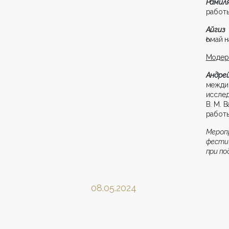
Рамил
работы
Айгиз 
Һомай 
Модер
Андр
межди
исслед
В. М. 
работы
Меро
фест
при по
08.05.2024