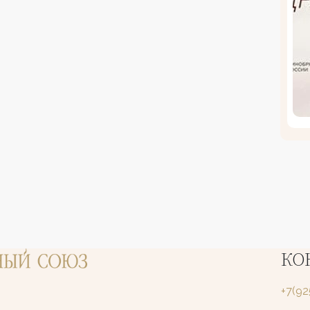
КО
+7(9