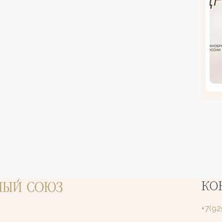
КО
+7(9