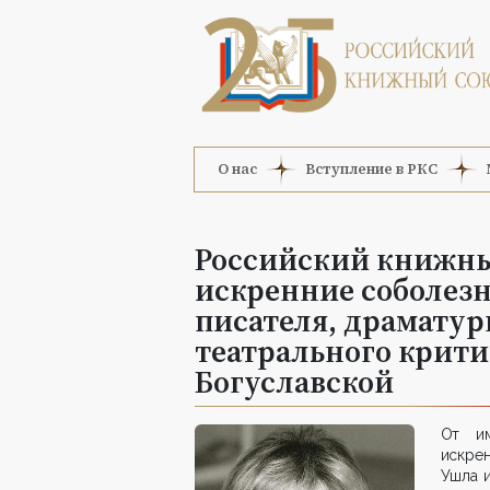
О нас
Вступление в РКС
Российский книжны
искренние соболез
писателя, драматур
театрального крити
Богуславской
От им
искрен
Ушла и