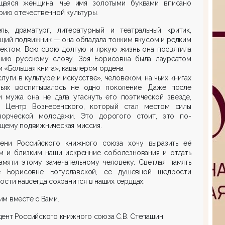
щаяся женщина, чье имя золотыми буквами вписано
рию отечественной культуры.
ель, драматург, литературный и театральный критик,
щий подвижник — она обладала тонким вкусом и редким
лектом. Всю свою долгую и яркую жизнь она посвятила
нию русскому слову. Зоя Борисовна была лауреатом
 «Большая книга», кавалером ордена
слуги в культуре и искусстве», человеком, на чьих книгах
тьях воспитывалось не одно поколение. Даже после
и мужа она не дала угаснуть его поэтической звезде,
в Центр Вознесенского, который стал местом силы
ворческой молодежи. Это дорогого стоит, это по-
щему подвижническая миссия.
ени Российского книжного союза хочу выразить её
м и близким наши искренние соболезнования и отдать
амяти этому замечательному человеку. Светлая память
 Борисовне Богуславской, ее душевной щедрости
ости навсегда сохранится в наших сердцах.
м вместе с Вами.
ент Российского книжного союза С.В. Степашин