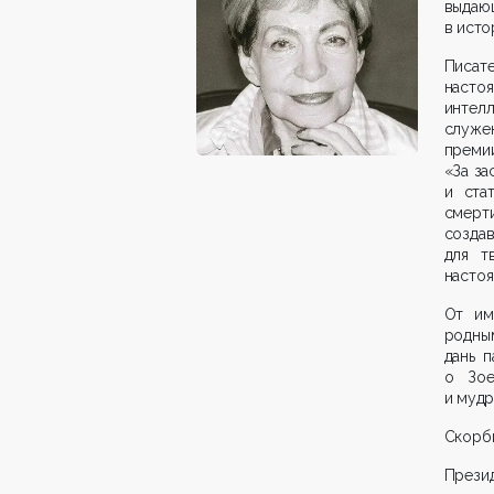
выдаю
в исто
Писат
настоя
интел
служе
премии
«За за
и ста
смерт
созда
для т
настоя
От им
родны
дань п
о Зое
и мудр
Скорби
Презид