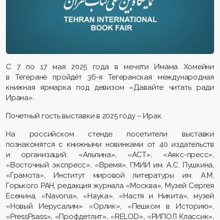
С 7 по 17 мая 2025 года в мечети Имама Хомейни
в Тегеране пройдёт 36-я Тегеранская международная
книжная ярмарка под девизом «Давайте читать ради
Ирана».
Почетный гость выставки в 2025 году – Ирак.
На российском стенде посетители выставки
познакомятся с книжными новинками от 40 издательств
и организаций: «Альпина», «АСТ», «Аякс-пресс»,
«Восточный экспресс», «Время», ГМИИ им. А.С. Пушкина,
«Грамота», Институт мировой литературы им. А.М.
Горького РАН, редакция журнала «Москва», Музей Сергея
Есенина, «Navona», «Наука», «Настя и Никита», музей
«Новый Иерусалим» «Орлик», «Пешком в Историю»,
«PressPsass», «Профдетлит», «RELOD», «РИПОЛ Классик»,