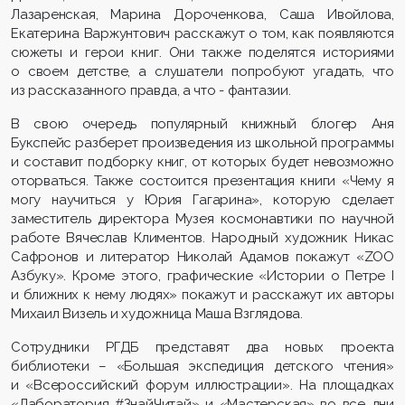
Лазаренская, Марина Дороченкова, Саша Ивойлова,
Екатерина Варжунтович расскажут о том, как появляются
сюжеты и герои книг. Они также поделятся историями
о своем детстве, а слушатели попробуют угадать, что
из рассказанного правда, а что - фантазии.
В свою очередь популярный книжный блогер Аня
Букспейс разберет произведения из школьной программы
и составит подборку книг, от которых будет невозможно
оторваться. Также состоится презентация книги «Чему я
могу научиться у Юрия Гагарина», которую сделает
заместитель директора Музея космонавтики по научной
работе Вячеслав Климентов. Народный художник Никас
Сафронов и литератор Николай Адамов покажут «ZOO
Азбуку». Кроме этого, графические «Истории о Петре I
и ближних к нему людях» покажут и расскажут их авторы
Михаил Визель и художница Маша Взглядова.
Сотрудники РГДБ представят два новых проекта
библиотеки – «Большая экспедиция детского чтения»
и «Всероссийский форум иллюстрации». На площадках
«Лаборатория #ЗнайЧитай» и «Мастерская» во все дни