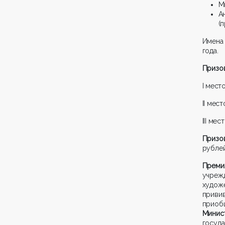
М
А
(
Имена
года.
Призо
I мест
II мес
III ме
Призо
рублей
Преми
учреж
худож
приви
прио
Минис
госуд