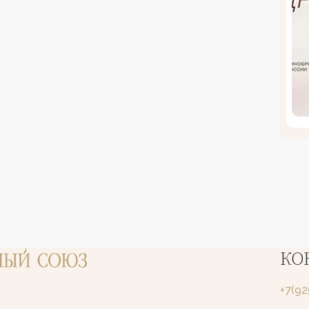
КО
+7(9