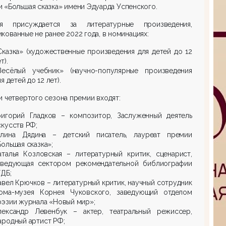
 «Большая сказка» имени Эдуарда Успенского.
я присуждается за литературные произведения,
кованные не ранее 2022 года, в номинациях:
Сказка» (художественные произведения для детей до 12
т).
Весёлый учебник» (научно-популярные произведения
я детей до 12 лет).
 четвертого сезона премии входят:
ригорий Гладков – композитор, Заслуженный деятель
скусств РФ;
алина Дядина – детский писатель, лауреат премии
Большая сказка»;
аталья Козловская – литературный критик, сценарист,
аведующая сектором рекомендательной библиографии
ГДБ;
авел Крючков – литературный критик, научный сотрудник
ома-музея Корнея Чуковского, заведующий отделом
оэзии журнала «Новый мир»;
лександр Левенбук – актер, театральный режиссер,
ародный артист РФ;