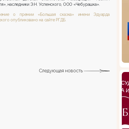
ля», наследники Э.Н. Успенского, ООО «Чебурашка».
ение о премии «Большая сказка» имени Эдуарда
кого опубликовано на сайте РГДБ.
Следующая новость