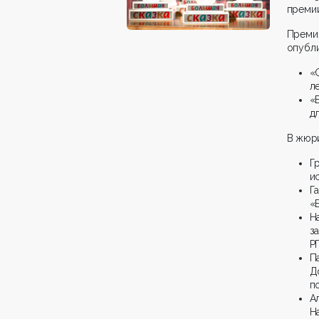
премии
Преми
опубли
«
ле
«
дл
В жюри
Г
и
Г
«
Н
з
Р
П
Д
п
А
Н