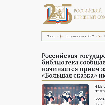
О нас
Вступление в РКС
Российская государ
библиотека сообщает
начинается прием з
«Большая сказка» и
РГДБ о
сказка
Росси
что с 