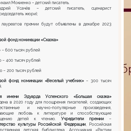
ихаил Мокиенко – детский писатель.
ндрей Усачёв – детский писатель, сценарист
председатель жюри);
 лауреатов премии будут объявлены в декабре 2023
вой фонд номинации «Сказка»
о – 600 тысяч рублей
то – 400 тысяч рублей
сто – 200 тысяч рублей
вой фонд номинации «Веселый учебник»
– 300 тысяч
.
я имени Эдуарда Успенского «Большая сказка»
дена в 2020 году для поощрения писателей, создающих
ественные и научно-популярные произведения,
вающие любовь к литературе и способствующие
бщению детей к чтению.
Учредители премии
–
терство культуры Российской Федерации
, Российская
арственная детская библиотека, Ассоциация «Растим