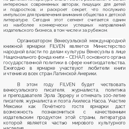
интересных современных авторах, пишущих для детей
и подростков, и раскроет секрет, что послужило
импульсом для привлечения внимания общества к детской
литературе. Сегодня этот сегмент считается одним
из наиболее коммерчески успешных направлений
издательского бизнеса, в том числе и за рубежом.
Организатором В
енесуэльской м
еждународной
книжной ярмарки FILVEN
является Министерство
народной власти по делам культуры Венесуэлы в лице
Национального фонда книги – СЕНАЛ, основного органа
государственной политики в сфере книгоиздательства
.
Ежегодно в ярмарке участвуют любители книги
и чтения из всех стран Латинской Америки.
В этом году
FILVEN
будет чествовать
венесуэльского писателя, журналиста, политика
и преподавателя Эрла Эрреру и отмечать 100-летие
писателя, журналиста и поэта Акилеса Насоа. Участие
Мексики как Почётного гостя ярмарки даст
возможность познакомиться с качественным
издательским продуктом этой страны, литература
которой является частью мирового культурного
наследия.