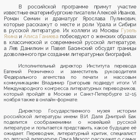
В российской программе примут участие
известные екатеринбургские писатели Алексей Иванов,
Роман Сенчин и драматург Ярослава Пулинович,
которые расскажут о месте и роли
Урала и Сибири
в русской литературе. Их коллеги из Москвы
Гузель
Яхина
и
Алиса Ганиева
побеседуют о женских образах
в классической и современной русской литературе,
а Лев Данилкин и Павел Басинский обсудят границы
дозволенного при создании литературных биографий.
Исполнительный директор Института перевода
Евгений Резниченко и заместитель руководителя
Федерального агентства по печати и массовым
коммуникациям Владимир Григорьев подведут итоги VI
Международного конгресса литературных переводчиков,
который пройдёт в Москве и Санкт-Петербурге 12–15
ноября также в онлайн-формате.
Директор Государственного музея истории
российской литературы имени В.И. Даля Дмитрий Бак
поделится соображениями о новейшей русской
литературе и попытается представить, какое будущее её
ожидает. Переводчик, литературный критик, специалист
по детской литературе Ольга Мяэотс расскажет о самых