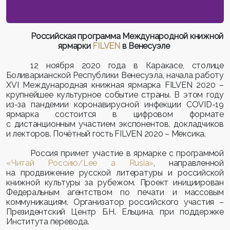
Российская программа Международной книжной
ярмарки
FILVEN
в Венесуэле
12 ноября 2020 года в Каракасе, столице
Боливарианской Республики Венесуэла, начала работу
XVI
Международная книжная ярмарка FILVEN 2020 –
крупнейшее культурное событие страны.
В э
том году
из-за пандемии коронавирусной инфекции
COVID
-19
ярмарка состоится в цифровом формате
с дистанционным участием экспонентов, докладчиков
и лекторов. Почётный гость FILVEN 2020 – Мексика.
Россия примет участие в ярмарке с программой
«Читай Россию/
Lee
a
Rusia
»
, направленной
на продвижение
русской литературы и российской
книжной культуры за рубежом. Проект инициирован
Федеральным агентством по печати и массовым
коммуникациям. Организатор российского участия –
Президентский Центр Б.Н. Ельцина, при поддержке
Института перевода.