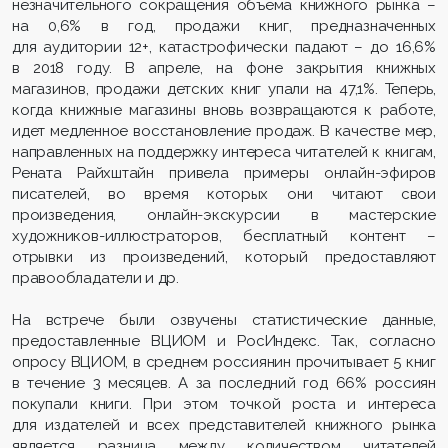
незначительного сокращения объема книжного рынка –
на 0,6% в год, продажи книг, предназначенных
для аудитории 12+, катастрофически падают – до 16,6%
в 2018 году. В апреле, на фоне закрытия книжных
магазинов, продажи детских книг упали на 47,1%. Теперь,
когда книжные магазины вновь возвращаются к работе,
идет медленное восстановление продаж. В качестве мер,
направленных на поддержку интереса читателей к книгам,
Рената Райхштайн привела примеры онлайн-эфиров
писателей, во время которых они читают свои
произведения, онлайн-экскурсии в мастерские
художников-иллюстраторов, бесплатный контент –
отрывки из произведений, который предоставляют
правообладатели и др.
На встрече были озвучены статистические данные,
предоставленные ВЦИОМ и РосИндекс. Так, согласно
опросу ВЦИОМ, в среднем россиянин прочитывает 5 книг
в течение 3 месяцев. А за последний год 66% россиян
покупали книги. При этом точкой роста и интереса
для издателей и всех представителей книжного рынка
является разница между количеством читателей