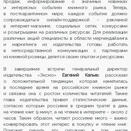
продаж, информирование о значимых новинках
и интересных событиях книжного рынка. Теперь,
в посткарантинном мире, каждое событие должно
сопровождаться онлайн-поддержкой – рекламой
в интернет-магазине, социальных сетях, конкурсами
и розыгрышами на различных ресурсах. Для реализации
различных акций специалисты в области мерчендайзинга
и маркетинга из издательства готовы работать
в непосредственной коммуникации с партнерами
из книжной розницы, делится своим опытом и ресурсами.
В завершение встречи генеральный директор
издательства «Эксмо»
Евгений Капье
в рассказал
о положительной тенденции, которая наметилась
в последнее время на российском книжном рынке
и связана она с ростом количества читателей. Также
глава издательства привел статистические данные,
согласно которым россияне в среднем тратят в день
на чтение книг 9 минут, а на чтение в интернете – около 2
часов. Таким образом, читают россияне много – важно
конвертировать этот интерес в покупку и чтение книг.
Поможет решить эту ситуацию в том числе