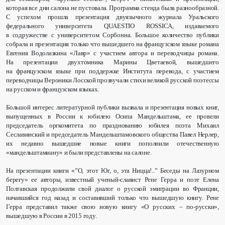
которая все дни салона не пустовала. Программа стенда была разнообразной.
С успехом прошла презентация двуязычного журнала Уральского
федерального университета QUAESTIO ROSSICA, издаваемого
в содружестве с университетом Сорбонна. Большое количество публики
собрала и презентация только что вышедшего на французском языке романа
Евгения Водолазкина «Лавр» с участием автора и переводчицы романа.
На презентации двухтомника Марины Цветаевой, вышедшего
на французском языке при поддержке Института перевода, с участием
переводчицы Вероники Лосской прозвучали стихи великой русской поэтессы
на русском и французском языках.
Большой интерес литературной публики вызвала и презентация новых книг,
выпущенных в России к юбилею Осипа Мандельштама, ее провели
председатель оргкомитета по празднованию юбилея поэта Михаил
Сеславинский и председатель Мандельштамовского общества Павел Нерлер,
их недавно вышедшие новые книги пополнили отечественную
«мандельштамиану» и были представлены на салоне.
На презентации книги «”О, этот Юг, о, эта Ницца!..” Беседы на Лазурном
берегу» ее авторы, известный ученый-славист Рене Герра и поэт Елена
Полтавская продолжили свой диалог о русской эмиграции во Франции,
начавшийся год назад и составивший только что вышедшую книгу. Рене
Герра представил также свою новую книгу «О русских – по-русски»,
вышедшую в России в 2015 году.