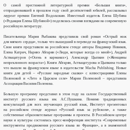
О самой престижной литературной премии «Большая книга»,
отпраздновавшей в прошлом году свой десятилетний юбилей, рассказывал
лауреат премии Евгений Водолазкин. Известный издатель Елена Шубина
(«Редакция Елены Шубиной») поделилась своими взглядами на современную
российскую литературу.
Писательница Мария Рыбакова представила свой роман «Острый нож
для мягкого сердца», только что вышедший в переводе на французский язык.
Свои книги представили на российском стенде авторы Владимир Новиков,
Елена Катрич, Наринэ Абгарян («Люди, которые всегда со мной»), Андрей
Аствацатуров («Осень в карманах»), Александр Цыпкин («Женщины
непреклонного возраста»). Книги Абгарян, Аствацатурова и Цыпкина только
что вышли на французском языке в издательстве Macha Publishing. Новые
книги для детей – «Русские народные сказки» с иллюстрациями Елены
Поленовой и «Лето в Царском селе» Марии Поленовой – представила
Ассоциация Василия Поленова.
Большую программу представил в этом году на салоне Государственный
институт русского языка им. А.С.Пушкина. Помимо традиционных
консультаций для всех изучающих русский язык, Институт презентовал
на российском стенде журнал «Русский язык за рубежом», а также
собственные образовательные программы и проекты. В Российском центре
науки и культуры состоялась пресс-конференция института «Современные
инструменты продвижения русского языка во Франции», а в знаменитой