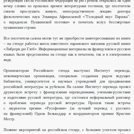
резиденции Посла Российской Федерации на рю Гренель открылась на один
вечер словно из прошлых времен литературная гостиная, где посетители
смогли прослушать живую, непосредственную лекцию доктора
филологических наук Эльмиры Афанасьевой «”Голодный вкус Парижа”:
о парадоксах Пушкинской поэтики» и почитать вслух бессмертные
пушкинские строки.
Все посетители салона могли тут же приобрести заинтересовавшие их книги
– на стенде работал киоск известного парижского магазина русской книги
«Либрери дю Глоб». Информационные материалы на французском и русском
языках были представлены на стенде как в печатном, так и в электронном
виде.
Организатором Российского стенда выступил Институт перевода,
некоммерческая организация, специально созданная рядом ведущих
библиотек, университетов и научных учреждений для продвижения
российской литературы за рубежом. На салоне Институт перевода провел
дружескую встречу с французскими переводчиками, учеными-русистами
и издателями русской литературы, где состоялся неформальный разговор
о проблемах перевода русской литературы. Прошла также встреча
с лауреатом премии «Русофония» (за лучший перевод с русского
на французский) Одиль Белькеддар и координатором премии Кристин
Местр.
Помимо мероприятий на российском стенде, с большим успехом прошел