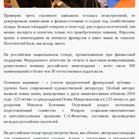
Примерно треть огромного павильона осталась незастроенной, ее
декорировали занавесками и фальшь-стенками и отдали под хозяйственные
нужды. Больше площадей отведено в этом году для отдыха посетителей, там
можно посидеть и почитать только что приобретенную новинку. Впрочем,
кризис в книгоиздании на интересе французов к книге никак не сказался.
Посетителей было, как всегда, много.
На российском национальном стенде, организованном при финансовой
поддержке Федерального агентства по печати и массовым коммуникациям,
разместились новинки российского книгоиздания – всего около 500
наименований от более чем 30 отечественных издательств.
Основное внимание – с учетом предпочтений французской публики –
уделено было современной художественной литературе. Особый интерес
вызвали новые книги, выпущенные к двум знаменательным юбилеям 2016
года - 125-летию со дня рождения Осипа Мандельштама и к 125-летию со дня
рождения Михаила Булгакова. Отдельный раздел экспозиции,
подготовленный совместно с Фондом социально-экономических
и интеллектуальных программ С.А.Филатова, составили произведения
молодых российских писателей.
На российском стенде предусмотрена была, как обычно, авторская площадка
для семинаров, «круглых столов», встреч с писателями и презентаций,