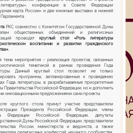
литературы», конференция в Совете Федерации
урная карта России» и две книжные выставки в нижней
 Парламента.
рта
РКС совместно с Комитетом Государственной Думы
лам общественных объединений и религиозных
изаций проводят
круглый стол «Роль литературы
риотическом воспитании и развитии гражданского
тва»
.
я тема мероприятия – реализация проектов, связанных
риотической тематикой в рамках проведения Года
атуры. Данный круглый стол позволит не только
рировать программы, запланированные к проведению
ках Года литературы, в разрабатываемые приоритетные
ы Правительства Российской Федерации, но и дополнить
ми инновационными предложениями сами проекты.
оте круглого стола примут участие представители
истрации Президента Российской Федерации, члены
а Федерации Российской Федерации, депутаты
арственной Думы Российской Федерации, представители
тельства России, министерств и ведомств, а также
авители религиозных конфессий, научного сообщества,