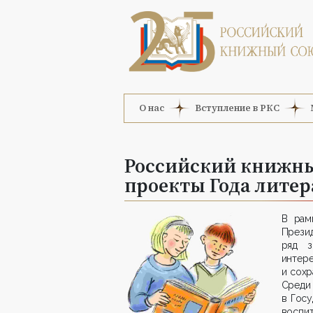
О нас
Вступление в РКС
Российский книжны
проекты Года литер
В рам
Презид
ряд з
интер
и сохр
Среди
в Гос
воспи