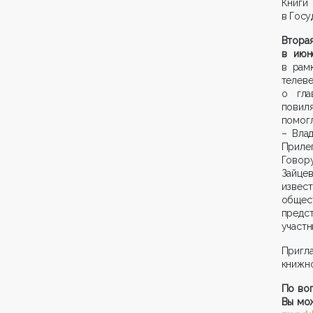
Книг
в Госу
Втора
в июн
в рам
телев
о гла
повиля
помогл
– Вла
Приле
Говор
Зайцев
извест
обще
предст
участн
Пригла
книжно
По во
Вы мож