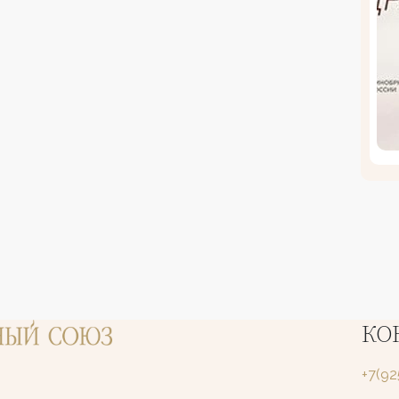
КО
+7(9