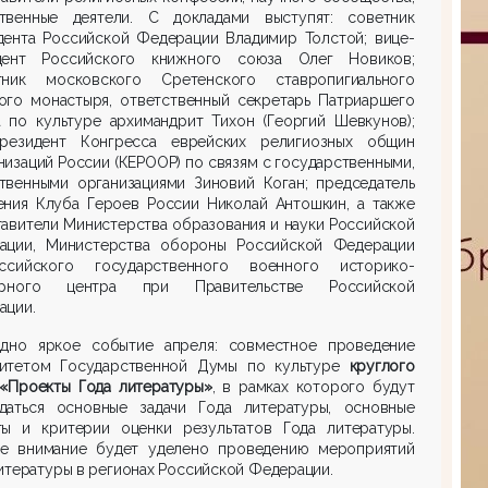
твенные деятели. С докладами выступят: советник
дента Российской Федерации Владимир Толстой; вице-
дент Российского книжного союза Олег Новиков;
тник московского Сретенского ставропигиального
ого монастыря, ответственный секретарь Патриаршего
а по культуре архимандрит Тихон (Георгий Шевкунов);
президент Конгресса еврейских религиозных общин
низаций России (КЕРООР) по связям с государственными,
твенными организациями Зиновий Коган; председатель
ения Клуба Героев России Николай Антошкин, а также
авители Министерства образования и науки Российской
ации, Министерства обороны Российской Федерации
сийского государственного военного историко-
урного центра при Правительстве Российской
ации.
дно яркое событие апреля: совместное проведение
итетом Государственной Думы по культуре
круглого
 «Проекты Года литературы»
, в рамках которого будут
даться основные задачи Года литературы, основные
ты и критерии оценки результатов Года литературы.
е внимание будет уделено проведению мероприятий
итературы в регионах Российской Федерации.