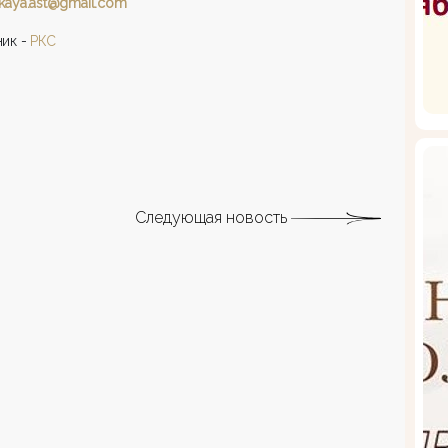
kaya.ast@gmail.com
ик -
РКС
Следующая новость