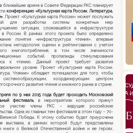
 в ближайшее время в Совете Федерации РКС планирует
сти
конференцию «Культурная карта России. Литература.
е»
. Проект «Культурная карта России» может послужить
вой для разработки системы конкретных мер
учшению ситуации, сложившейся в инфраструктуре
я в России. В рамках этого проекта было определено
жание понятия «инфраструктура чтения», впервые
ботана методология оценки и рейтингования с учетом
ного книгопотребления, в том числе значимости
мационных событий, пропаганды стимулирования
еса к чтению. Данный проект требует развития
деральном уровне. Проект «Культурная карта России.
атура. Чтение» обладает потенциалом для того, чтобы
 системообразующим, координирующим центром
лгосрочного развития чтения и книжного рынка в стране.
преля по 9 мая 2015 года будет проходить Московский
льный фестиваль
, в мероприятиях которого примут
ное участие члены РКС – ведущие российские
льства. Одна из главных тем фестиваля в этом году – 70-
 Великой Победы. К этому событию будет приурочена
ая выставка, в рамках которой будут представлены
е книги о Великой Отечественной войне и ее героях.