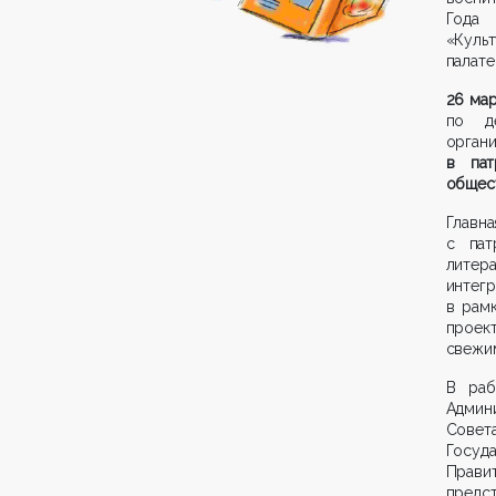
Года 
«Культ
палате
26 ма
по де
орган
в пат
общес
Главна
с пат
литер
интег
в рам
проект
свежи
В раб
Админ
Совет
Госуд
Прави
предст