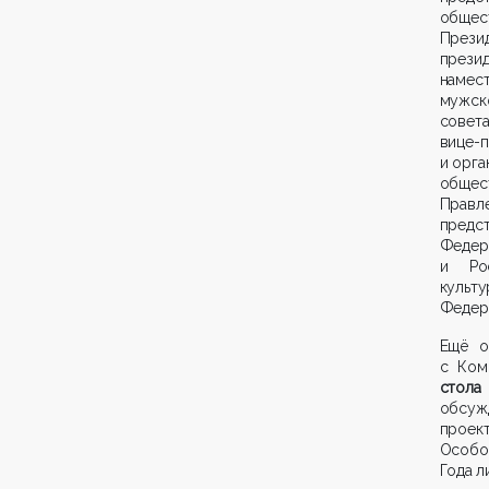
общес
Прези
прези
намес
мужск
совет
вице-
и орга
общес
Правл
предст
Федер
и Рос
культ
Федер
Ещё о
с Ком
стола
обсуж
проек
Особо
Года л