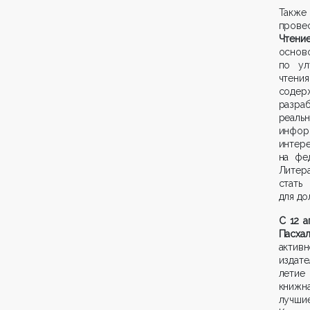
Также
прове
Чтени
осно
по ул
чтени
содер
разра
реаль
инфор
интер
на фе
Литер
стать
для до
С 12 а
Пасха
актив
издате
летие
книжн
лучши