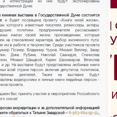
и и иллюстрации из них будут экспонированы
дарственной Думе.
я книжная выставка в Государственной Думе состоится
е
, и будет посвящена проекту «Книги моей жизни»,
ках которого известные писатели, режиссеры, актеры,
едушие, политики, предприниматели рассказывают
вных книгах своей жизни, произведениях, которые
ли на становление характера, выбор жизненного пути,
и им в работе и творчестве. Среди участников проекта
димир Познер, Владимир Чуров, Михаил Веллер, Захар
пин, Дина Рубина, Николай Сванидзе, Станислав
ухин, Михаил Швыдкой, Карен Шахназаров, Вячеслав
 и др. На выставке будут представлены любимые книги
ных всей стране персон, включая депутатов, политиков,
ственных деятелей. Также на выставке будут
авлены видеоролики и личные книги медийных персон -
иков проекта.
шаем Вас принять участие в мероприятиях Российского
го союза!
просам аккредитации и за дополнительной информацией
ете обратиться к Татьяне Завадской –
8-963-684-99-53
.,