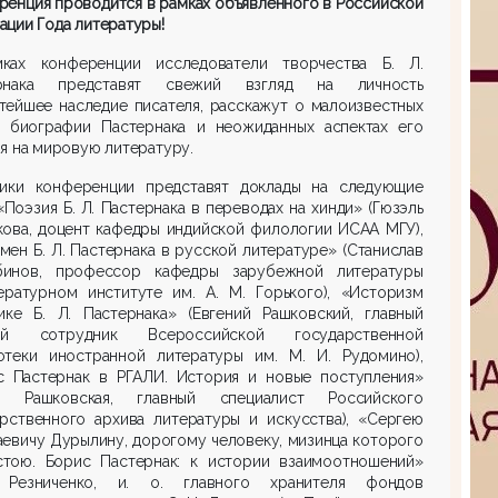
енция проводится в рамках объявленного в Российской
ции Года литературы!
ках конференции исследователи творчества
Б. Л.
рнака представят свежий взгляд на личность
тейшее наследие писателя, расскажут о малоизвестных
х биографии Пастернака и неожиданных аспектах его
я на мировую литературу.
ники конференции представят доклады на следующие
«Поэзия Б. Л. Пастернака в переводах на хинди» (Гюзэль
кова, доцент кафедры индийской филологии ИСАА МГУ),
ен Б. Л. Пастернака в русской литературе» (Станислав
инов, профессор кафедры зарубежной литературы
ературном институте им. А. М. Горького), «Историзм
ике Б. Л. Пастернака» (Евгений Рашковский, главный
ый сотрудник Всероссийской государственной
отеки иностранной литературы им. М. И. Рудомино),
с Пастернак в РГАЛИ. История и новые поступления»
я Рашковская, главный специалист Российского
арственного архива литературы и искусства), «Сергею
евичу Дурылину, дорогому человеку, мизинца которого
стою. Борис Пастернак: к истории взаимоотношений»
 Резниченко, и. о. главного хранителя фондов