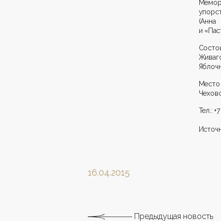
Мемори
упорст
(Анна
и «Пас
Состо
Живаг
Яблочн
Место
Чеховс
Тел.: +
Источн
16.04.2015
Предыдущая новость