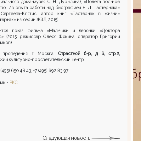
ального дома-музея С. Н. Дурылина), «Полёта вольное
во. Из опыта работы над биографией Б. Л. Пастернака»
 Сергеева-Клятис, автор книг «Пастернак в жизни»
тернак» из серии ЖЗЛ, 2015).
ится показ фильма «Мальчики и девочки «Доктора
о» (2015, режиссер Олеся Фокина, оператор Григорий
иков).
 проведения: г. Москва,
Страстной б-р, д 6, стр.2,
кий культурно-просветительский центр.
7 (495) 650 48 43, +7 (495) 692 83 97
ик -
РКС
Следующая новость