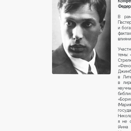
Конфер
Федера
В рам
Пасте
и бога
факта
влияни
Участ
темы: 
Стрел
«Феном
Джимб
в Лит
в лир
научн
библи
«Бори
(Мари
госуд
Никола
я не 
(Анна