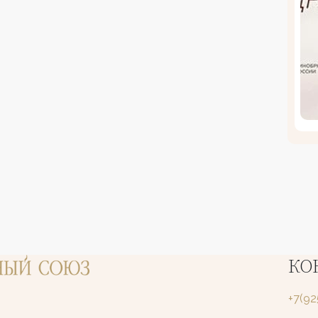
КО
+7(9