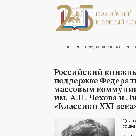
О нас
Вступление в РКС
Российский книжны
поддержке Федераль
массовым коммуник
им. А.П. Чехова и 
«Классики XXI века
23 ап
со дня