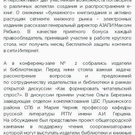
о различных аспектах создания и распространения е-
книг. О снижении «бумажного» книгоиздания и активно
растущем сегменте книжного рынка – электронных
изданиях рассказал генеральный директор АЗАПИ Максим
Рябыко. В качестве приятного бонуса каждый
правообладатель, принявший участие в работе круглого
стола, мог получить месяц бесплатной защиты контента
в сети Интернет.
А в конференц-зале № 2 собрались издатели
и библиотекари. Перед ними стояла важная задача:
рассмотрение вопросов и предложений
по сотрудничеству издательства и библиотеки в рамках
открытой дискуссии «Как формировать читательский
спрос?». В дискуссии приняли участие Ольга Березина
заведующая отделом комплектования ЦБС Пушкинского
района СПб и Мария Черняк профессор кафедры
русской литературы РГПУ имени А.И. Герцена.
На обсуждение был представлен проект общегородской
кампании в поддержку чтения, соорганизаторами
которой могут выступать издатели, библиотеки и книжные