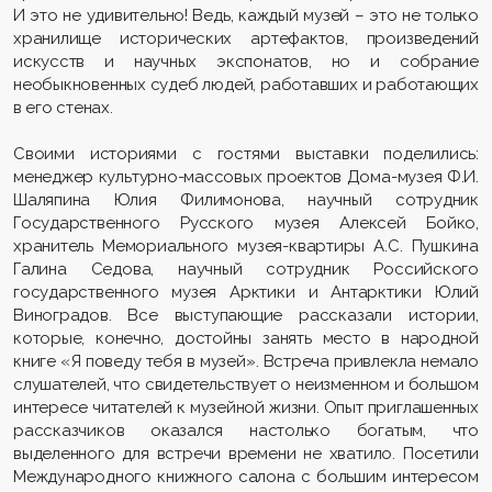
И это не удивительно! Ведь, каждый музей – это не только
хранилище исторических артефактов, произведений
искусств и научных экспонатов, но и собрание
необыкновенных судеб людей, работавших и работающих
в его стенах.
Своими историями с гостями выставки поделились:
менеджер культурно-массовых проектов Дома-музея Ф.И.
Шаляпина Юлия Филимонова, научный сотрудник
Государственного Русского музея Алексей Бойко,
хранитель Мемориального музея-квартиры А.С. Пушкина
Галина Седова, научный сотрудник Российского
государственного музея Арктики и Антарктики Юлий
Виноградов. Все выступающие рассказали истории,
которые, конечно, достойны занять место в народной
книге «Я поведу тебя в музей». Встреча привлекла немало
слушателей, что свидетельствует о неизменном и большом
интересе читателей к музейной жизни. Опыт приглашенных
рассказчиков оказался настолько богатым, что
выделенного для встречи времени не хватило. Посетили
Международного книжного салона с большим интересом