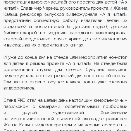
презентация широкомасштабного проекта для детей «А я
читал!». Владимир Чернец, руководитель проекта и Жанна
Калыш, режиссер выпусков видеожурнала «А я читал!»
представили совместную работу издателей, детей, их
родителей и воспитателей (в детских садах), детских
библиотекарей по изданию народного видеожурнала,
который представляет самые яркие детские впечатления
и высказывания о прочитанных книгах.
И уже до конца дня на стенде шли мероприятия нон-стоп
для детей в рамках проекта «А я читал!». На стенде была
организована студия для съемок будущих выпусков
видеожурнала детских рецензий для посетителей стенда.
Там же на экране осуществлялся показ уже отснятых
видеороликов.
Стенд РКС стал на целый день настоящим киносъемочным
павильоном с камерами, осветительными приборами
и другой чудо-техникой. Хозяйничали
на импровизированной съемочной площадке режиссер
Жанна Калыш, видеооператоры и их верные ассистенты.
Среди выступивших литературных критиков были