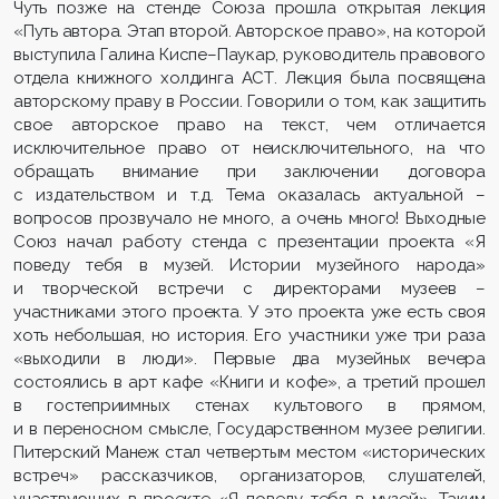
Чуть позже на стенде Союза прошла открытая лекция
«Путь автора. Этап второй. Авторское право», на которой
выступила Галина Киспе–Паукар, руководитель правового
отдела книжного холдинга АСТ. Лекция была посвящена
авторскому праву в России. Говорили о том, как защитить
свое авторское право на текст, чем отличается
исключительное право от неисключительного, на что
обращать внимание при заключении договора
с издательством и т.д. Тема оказалась актуальной –
вопросов прозвучало не много, а очень много! Выходные
Союз начал работу стенда с презентации проекта «Я
поведу тебя в музей. Истории музейного народа»
и творческой встречи с директорами музеев –
участниками этого проекта. У это проекта уже есть своя
хоть небольшая, но история. Его участники уже три раза
«выходили в люди». Первые два музейных вечера
состоялись в арт кафе «Книги и кофе», а третий прошел
в гостеприимных стенах культового в прямом,
и в переносном смысле, Государственном музее религии.
Питерский Манеж стал четвертым местом «исторических
встреч» рассказчиков, организаторов, слушателей,
участвующих в проекте «Я поведу тебя в музей». Таким