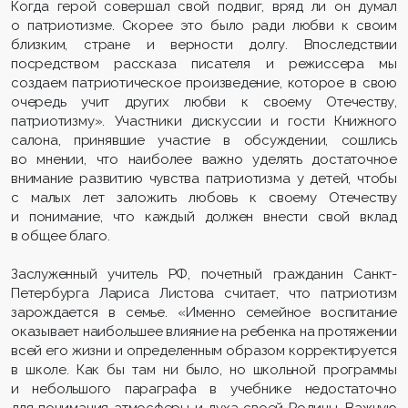
Когда герой совершал свой подвиг, вряд ли он думал
о патриотизме. Скорее это было ради любви к своим
близким, стране и верности долгу. Впоследствии
посредством рассказа писателя и режиссера мы
создаем патриотическое произведение, которое в свою
очередь учит других любви к своему Отечеству,
патриотизму». Участники дискуссии и гости Книжного
салона, принявшие участие в обсуждении, сошлись
во мнении, что наиболее важно уделять достаточное
внимание развитию чувства патриотизма у детей, чтобы
с малых лет заложить любовь к своему Отечеству
и понимание, что каждый должен внести свой вклад
в общее благо.
Заслуженный учитель РФ, почетный гражданин Санкт-
Петербурга Лариса Листова считает, что патриотизм
зарождается в семье. «Именно семейное воспитание
оказывает наибольшее влияние на ребенка на протяжении
всей его жизни и определенным образом корректируется
в школе. Как бы там ни было, но школьной программы
и небольшого параграфа в учебнике недостаточно
для понимания атмосферы и духа своей Родины. Важную