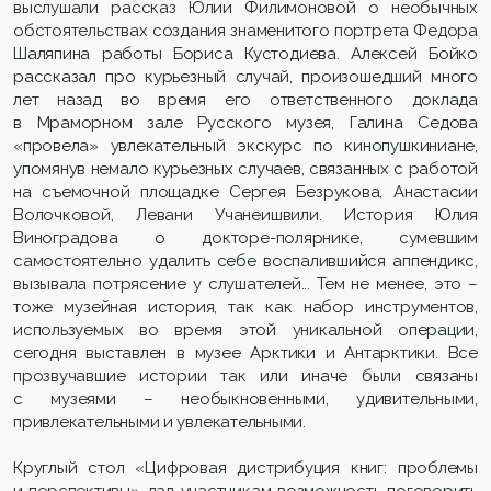
выслушали рассказ Юлии Филимоновой о необычных
обстоятельствах создания знаменитого портрета Федора
Шаляпина работы Бориса Кустодиева. Алексей Бойко
рассказал про курьезный случай, произошедший много
лет назад во время его ответственного доклада
в Мраморном зале Русского музея, Галина Седова
«провела» увлекательный экскурс по кинопушкиниане,
упомянув немало курьезных случаев, связанных с работой
на съемочной площадке Сергея Безрукова, Анастасии
Волочковой, Левани Учанеишвили. История Юлия
Виноградова о докторе-полярнике, сумевшим
самостоятельно удалить себе воспалившийся аппендикс,
вызывала потрясение у слушателей... Тем не менее, это –
тоже музейная история, так как набор инструментов,
используемых во время этой уникальной операции,
сегодня выставлен в музее Арктики и Антарктики. Все
прозвучавшие истории так или иначе были связаны
с музеями – необыкновенными, удивительными,
привлекательными и увлекательными.
Круглый стол «Цифровая дистрибуция книг: проблемы
и перспективы» дал участникам возможность поговорить