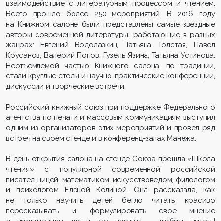
взаимодействие с литературным процессом и чтением.
Всего прошло более 250 мероприятий. В 2016 году
на Книжном салоне были представлены самые звездные
авторы современной литературы, работающие в разных
жанрах: Евгений Водолазкин, Татьяна Толстая, Павел
Крусанов, Валерий Попов, Гузель Язина, Татьяна Устинова.
Неотъемлемой частью Книжного салона, по традиции,
стали круглые столы и научно-практические конференции,
дискуссии и творческие встречи.
Российский книжный союз при поддержке Федерального
агентства по печати и массовым коммуникациям выступил
одним из организаторов этих мероприятий и провел ряд
встреч на своём стенде и в конференц-залах Манежа.
В день открытия салона на стенде Союза прошла «Школа
чтения» с популярной современной российской
писательницей, математиком, искусствоведом, филологом
и психологом Еленой Колиной. Она рассказала, как
не только научить детей бегло читать, красиво
пересказывать и формулировать свое мнение
о прочитанном, но и как научить – любить читать!