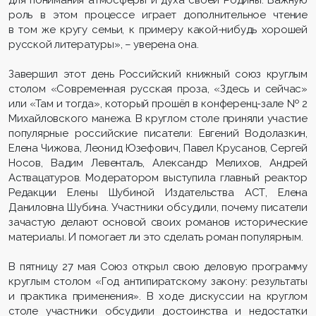
роль в этом процессе играет дополнительное чтение
в том же кругу семьи, к примеру какой-нибудь хорошей
русской литературы», – уверена она.
Завершил этот день Российский книжный союз круглым
столом «Современная русская проза, «Здесь и сейчас»
или «Там и тогда», который прошёл в конференц-зале № 2
Михайловского манежа. В круглом столе приняли участие
популярные российские писатели: Евгений Водолазкин,
Елена Чижова, Леонид Юзефович, Павел Крусанов, Сергей
Носов, Вадим Левенталь, Александр Мелихов, Андрей
Аствацатуров. Модератором выступила главный реактор
Редакции Елены Шубиной Издательства АСТ, Елена
Даниловна Шубина. Участники обсудили, почему писатели
зачастую делают основой своих романов исторические
материалы. И помогает ли это сделать роман популярным.
В пятницу 27 мая Союз открыл свою деловую программу
круглым столом «Год антипиратскому закону: результаты
и практика применения». В ходе дискуссии на круглом
столе участники обсудили достоинства и недостатки