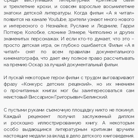
и трехлетние крохи, и совсем взрослые восьмилетние
знатоки детской литературы. Когда фильм «А я читал»
появится на канале Youtube, зрители узнают много нового
и интересного о Незнайке, Руслане и Людмиле, Гарри
Поттере, Колобке, слонике Элмере, Чипполино и других
знаменитых персонажах. И если кто-то думает, что это –
просто детская игра, он глубоко ошибается. Фильм «А я
читал!» снят по всем правилам документального
кинематографа, что дает ему полное право рассчитывать
на премию Оскар за лучший документальный фильм.
И пускай некоторые герои фильм с трудом выговаривают
фразу «Конкурс детских рецензий», но их мнением
о прочитанных книгах мог бы заинтересоваться сам
неистовый Виссарион Григорьевич Белинский.
С пустыми руками съемочную площадку никто не покинул.
Каждый рецензент получил заслуженный диплом
и роскошно иллюстрированную книгу. А некоторым
особо выдающимся литературным критикам вручили
настоящие медали за вклад в дело детского книговедения.