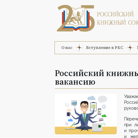
О нас
Вступление в РКС
Российский книжны
вакансию
Уважае
Росси
руково
Перече
при л
и про
и жел