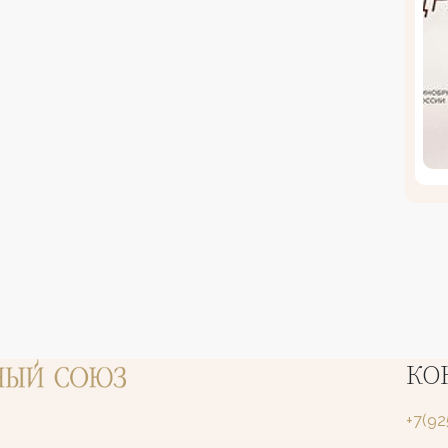
КО
+7(9