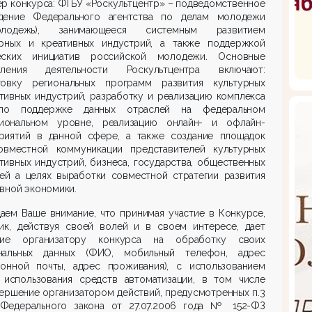
р конкурса: ФГБУ «Роскультцентр» – подведомственное
дение Федерального агентства по делам молодежи
олодежь), занимающееся системным развитием
урных и креативных индустрий, а также поддержкой
еских инициатив российской молодежи. Основные
вления деятельности Роскультцентра включают:
товку региональных программ развития культурных
тивных индустрий, разработку и реализацию комплекса
о поддержке данных отраслей на федеральном
иональном уровне, реализацию онлайн- и офлайн-
риятий в данной сфере, а также создание площадок
овместной коммуникации представителей культурных
тивных индустрий, бизнеса, государства, общественных
лей а целях выработки совместной стратегии развития
вной экономики.
аем Ваше внимание, что принимая участие в Конкурсе,
ник, действуя своей волей и в своем интересе, дает
сие организатору конкурса на обработку своих
нальных данных (ФИО, мобильный телефон, адрес
ронной почты, адрес проживания), с использованием
 использования средств автоматизации, в том числе
ершение организатором действий, предусмотренных п.3
 Федерального закона от 27.07.2006 года № 152-ФЗ