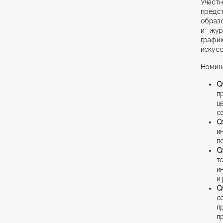
Участ
предст
образ
и жур
графи
искусс
Номин
C
п
ц
с
Сr
и
п
C
т
и
и
C
с
п
п