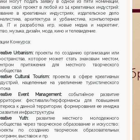
ники могут подать заявку в одной из пяти номинаций,
авив свой проект в любой из 14 креативных индустрий:
ование в креативных индустриях, издательское дело
налистика, архитектура и урбанистика, компьютерная
ка, IT и разработка игр, новые медиа и маркетинг,
тво, музыка, дизайн, мода, кино и телевидение.
ации Конкурса:
reative Urbanism:
проекты по созданию организации или
ространства, которое может стать знаковым местом,
ентром притяжения для местного творческого
ообщества
eative Cultural Tourism:
проекты в сфере креативных
ндустрий, нацеленные на увеличение туристического
отока
reative Event Management:
событийное развитие
ерритории: фестивали/перформансы для повышения
нтереса к данной территории, формирования ее имиджа
 развития инфраструктуры
reative Yuth:
развитие местного молодежного
ообщества через творческое образование и искусство:
роекты по созданию творческих образовательных
рограмм, выставок и пр.