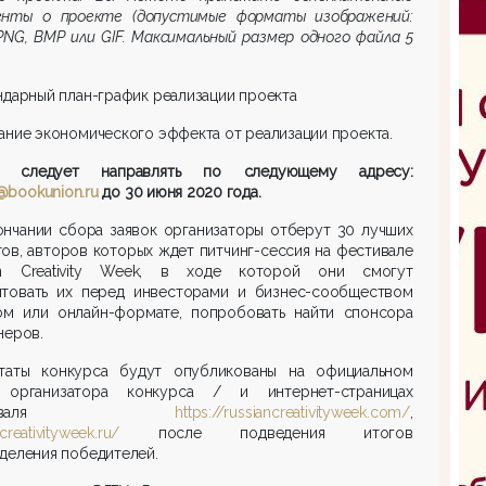
енты о проекте (допустимые форматы изображений:
PNG, BMP или GIF. Максимальный размер одного файла 5
ндарный план-график реализации проекта
ание экономического эффекта от реализации проекта.
у следует направлять по следующему адресу:
@bookunion.ru
до 30 июня 2020 года.
ончании сбора заявок организаторы отберут 30 лучших
ов, авторов которых ждет питчинг-сессия на фестивале
an Creativity Week, в ходе которой они смогут
нтовать их перед инвесторами и бизнес-сообществом
ом или онлайн-формате, попробовать найти спонсора
неров.
ьтаты конкурса будут опубликованы на официальном
 организатора конкурса
/ и интернет-страницах
естиваля
https://russiancreativityweek.com/
,
/creativityweek.ru/
после подведения итогов
деления победителей.