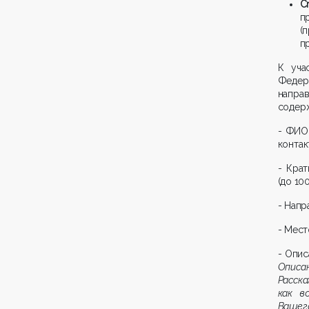
Cr
п
(
п
К уча
Федер
напра
содер
- ФИО,
контак
- Крат
(до 10
- Напр
- Мест
- Опис
Описа
Расска
как в
Вашег