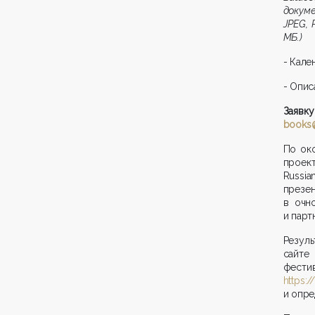
докум
JPEG, 
МБ.)
- Кале
- Опис
Заявк
books
По ок
проект
Russi
презе
в очн
и парт
Резул
сайте
ф
https:/
и опре