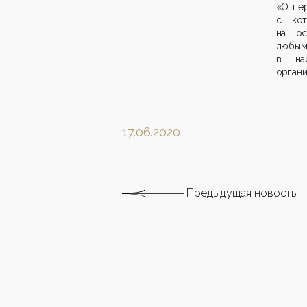
«О пер
с кот
на ос
любым
в нас
органи
17.06.2020
Предыдущая новость