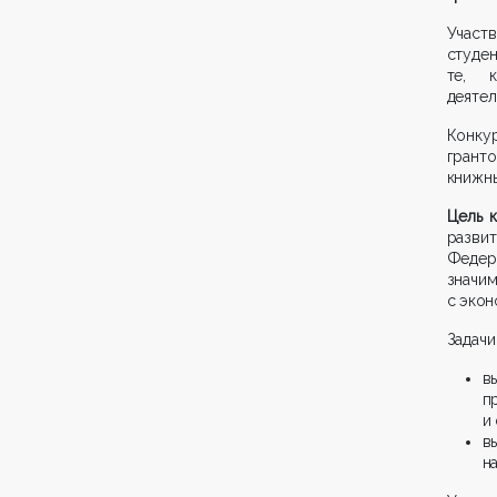
Участ
студен
те, к
деятел
Конку
грант
книжны
Цель 
разви
Федер
знач
с экон
Задачи
в
п
и
в
н