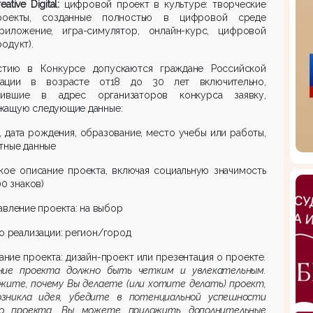
eative Digital:
цифровой проект в культуре: творческие
роекты, созданные полностью в цифровой среде
приложение, игра-симулятор, онлайн-курс, цифровой
родукт).
стию в Конкурсе допускаются граждане Российской
ации в возрасте от18 до 30 лет включительно,
вившие в адрес организаторов конкурса заявку,
жащую следующие данные:
 дата рождения, образование, место учебы или работы,
тные данные
кое описание проекта, включая социальную значимость
00 знаков)
авление проекта: на выбор
о реализации: регион/город
ание проекта: дизайн-проект или презентация о проекте
.
ние проекта должно быть четким и увлекательным.
жите, почему Вы делаете (или хотите делать) проект,
озникла идея, убедите в потенциальной успешности
о проекта. Вы можете приложить дополнительные