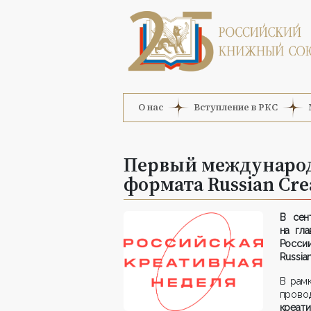
О нас
Вступление в РКС
Первый международ
формата Russian Cre
В сен
на гл
Росси
Russian
В рам
пров
креати