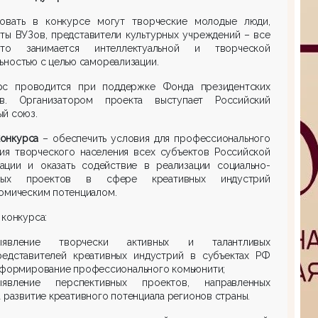
вовать в конкурсе могут творческие молодые люди,
ты ВУЗов, представители культурных учреждений – все
то занимается интеллектуальной и творческой
ьностью с целью самореализации.
рс проводится при поддержке Фонда президентских
ов. Организатором проекта выступает Российский
й союз.
конкурса
– обеспечить условия для профессионального
тия творческого населения всех субъектов Российской
ации и оказать содействие в реализации социально-
имых проектов в сфере креативных индустрий
омическим потенциалом.
 конкурса:
ыявление творчески активных и талантливых
редставителей креативных индустрий в субъектах РФ
 формирование профессионального комьюнити;
ыявление перспективных проектов, направленных
а развитие креативного потенциала регионов страны.