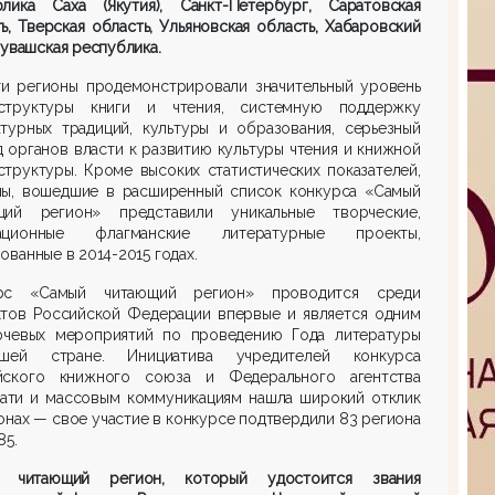
блика Саха (Якутия), Санкт-Петербург, Саратовская
ь, Тверская область, Ульяновская область, Хабаровский
Чувашская республика.
ти регионы продемонстрировали значительный уровень
структуры книги и чтения, системную поддержку
атурных традиций, культуры и образования, серьезный
 органов власти к развитию культуры чтения и книжной
труктуры. Кроме высоких статистических показателей,
ны, вошедшие в расширенный список конкурса «Самый
щий регион» представили уникальные творческие,
ационные флагманские литературные проекты,
ованные в 2014-2015 годах.
рс «Самый читающий регион» проводится среди
ктов Российской Федерации впервые и является одним
ючевых мероприятий по проведению Года литературы
ей стране. Инициатива учредителей конкурса
йского книжного союза и Федерального агентства
чати и массовым коммуникациям нашла широкий отклик
онах — свое участие в конкурсе подтвердили 83 региона
85.
 читающий регион, который удостоится звания