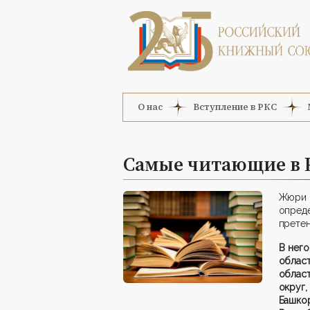
О нас
Вступление в РКС
Самые читающие в 
Жюри 
опред
претен
В него
облас
облас
округ,
Башко