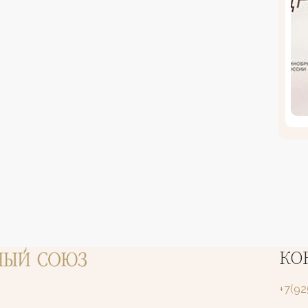
КО
+7(9