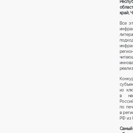
Респу
област
край, 
Все э
инфра
литер
подход
инфрас
регио
читаю
иннов
реализ
Конку
субъе
из кл
в наш
Росси
по пе
в реги
РФ из 
Самый