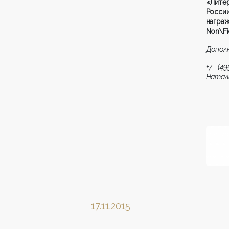
«Лите
Росси
награж
Non\Fi
Дополн
+7 (4
Натал
17.11.2015