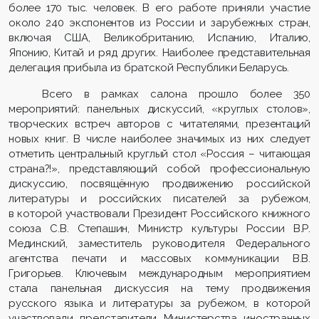
более 170 тыс. человек. В его работе приняли участие
около 240 экспонентов из России и зарубежных стран,
включая США, Великобританию, Испанию, Италию,
Японию, Китай и ряд других. Наиболее представительная
делегация прибыла из братской Республики Беларусь.
Всего в рамках салона прошло более 350
мероприятий: панельных дискуссий, «круглых столов»,
творческих встреч авторов с читателями, презентаций
новых книг. В числе наиболее значимых из них следует
отметить центральный круглый стол «Россия – читающая
страна?!», представляющий собой профессиональную
дискуссию, посвящённую продвижению российской
литературы и российских писателей за рубежом,
в которой участвовали Президент Российского книжного
союза С.В. Степашин, Министр культуры России В.Р.
Мединский, заместитель руководителя Федерального
агентства печати и массовых коммуникации В.В.
Григорьев. Ключевым международным мероприятием
стала панельная дискуссия на тему продвижения
русского языка и литературы за рубежом, в которой
участвовали представители Министерства иностранных