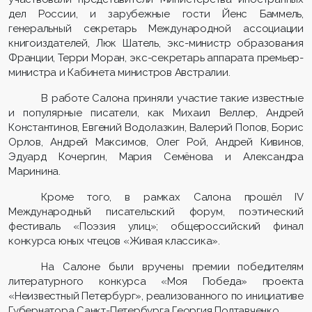
дел России, и зарубежные гости Йенс Баммель,
генеральный секретарь Международной ассоциации
книгоиздателей, Люк Шатель, экс-министр образования
Франции, Терри Моран, экс-секретарь аппарата премьер-
министра и Кабинета министров Австралии.
В работе Салона приняли участие такие известные
и популярные писатели, как Михаил Веллер, Андрей
Константинов, Евгений Водолазкин, Валерий Попов, Борис
Орлов, Андрей Максимов, Олег Рой, Андрей Кивинов,
Эдуард Кочергин, Мария Семёнова и Александра
Маринина.
Кроме того, в рамках Салона прошёл IV
Международный писательский форум, поэтический
фестиваль «Поэзия улиц»; общероссийский финал
конкурса юных чтецов «Живая классика».
На Салоне были вручены премии победителям
литературного конкурса «Моя Победа» проекта
«Неизвестный Петербург», реализованного по инициативе
Губернатора Санкт-Петербурга Георгия Полтавченко.