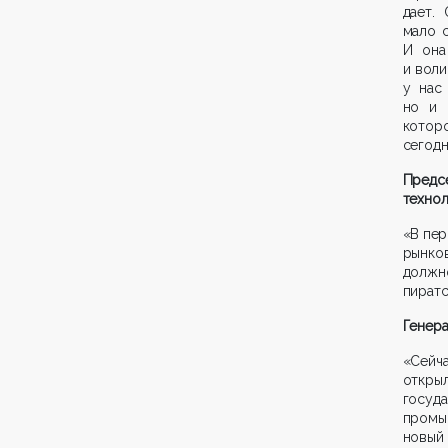
дает.
мало 
И она
и воли
у нас
но и 
которо
сегодн
Предс
технол
«В пер
рынков
должн
пиратс
Генера
«Сейч
откры
госуд
промы
новый 