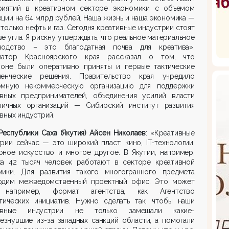
риятий в креативном секторе экономики с объемом
ции на 64 млрд рублей. Наша жизнь и наша экономика —
 только нефть и газ. Сегодня креативные индустрии стоят
ве угла. Я рискну утверждать, что реальное материальное
водство – это благодатная почва для креатива».
натор Красноярского края рассказал о том, что
ионе были оперативно приняты и первые тактические
ленческие решения. Правительство края учредило
омную некоммерческую организацию для поддержки
ивных предпринимателей, объединения усилий власти
личных организаций — Сибирский институт развития
вных индустрий.
Республики Саха (Якутия) Айсен Николаев
: «Креативные
рии сейчас — это широкий пласт: кино, IT-технологии,
рное искусство и многое другое. В Якутии, например,
ка 42 тысяч человек работают в секторе креативной
мики. Для развития такого многогранного предмета
одим межведомственный проектный офис. Это может
 например, формат агентства, как Агентство
егических инициатив. Нужно сделать так, чтобы наши
тивные индустрии не только замещали какие-
езнувшие из-за западных санкций области, а помогали