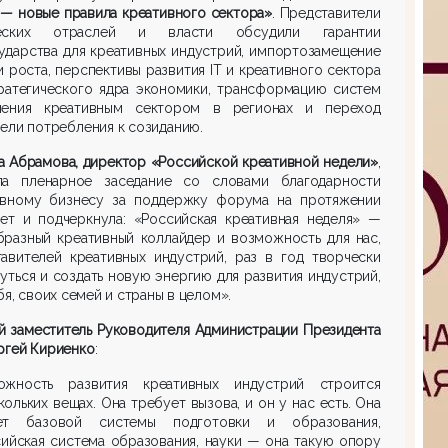
— новые правила креативного сектора»
. Представители
ческих отраслей и власти обсудили гарантии
ударства для креативных индустрий, импортозамещение
и роста, перспективы развития IT и креативного сектора
тратегического ядра экономики, трансформацию систем
ления креативным сектором в регионах и переход
ели потребления к созиданию.
 Абрамова, директор «Российской креативной недели»
,
ла пленарное заседание со словами благодарности
ивному бизнесу за поддержку форума на протяжении
лет и подчеркнула: «Российская креативная неделя» —
бразный креативный коллайдер и возможность для нас,
тавителей креативных индустрий, раз в год творчески
уться и создать новую энергию для развития индустрий,
бя, своих семей и страны в целом».
й заместитель Руководителя Администрации Президента
ргей Кириенко
:
ожность развития креативных индустрий строится
кольких вещах. Она требует вызова, и он у нас есть. Она
ет базовой системы подготовки и образования,
ийская система образования, науки — она такую опору