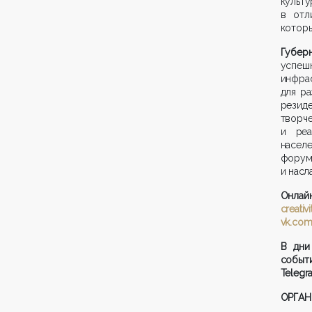
культу
в отл
которы
Губер
успе
инфрас
для ра
резид
творч
и реа
насел
форум
и насл
Онлай
creativ
vk.com
В дни
событ
Telegr
ОРГАН