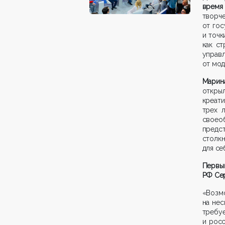
время 
твор
от гос
и точк
как с
управ
от мод
Марина
откры
креат
трех 
своео
предс
столкн
для се
Первы
РФ Се
«Возм
на нес
требу
и росс