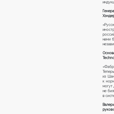
индук
Генер
Хэнде
«Русс
иностр
росси
нами б
незави
Основ
Techno
«Фабри
Теперь
из Шан
к нор
могут 
не бил
в сист
Валер
руково