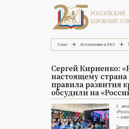
О нас
Вступление в РКС
Сергей Кириенко: «Р
настоящему страна
правила развития к
обсудили на «Росси
7 июл
«Росси
— ключ
Делов