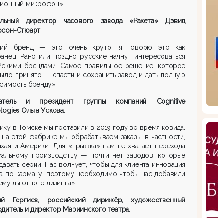
ционный микрофон».
альный директор часового завода «Ракета» Дэвид
рсон-Стюарт
:
кий бренд — это очень круто, я говорю это как
анец. Рано или поздно русские начнут интересоваться
йскими брендами. Самое правильное решение, которое
ыло принято — спасти и сохранить завод и дать полную
симость бренду».
атель и президент группы компаний Cognitive
logies Ольга Ускова
:
ку в Томске мы поставили в 2019 году во время ковида.
 на этой фабрике мы обрабатываем заказы, в частности,
хая и Америки. Для «прыжка»‎ нам не хватает перехода
мальному производству — почти нет заводов, которые
давать серии. Нас волнует, чтобы для клиента инновация
а по карману, поэтому необходимо чтобы нас добавили
ему льготного лизинга».
ий Гергиев, российский дирижёр, художественный
дитель и директор Мариинского театра
: