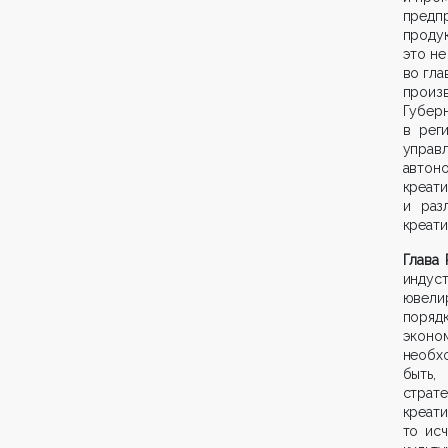
предп
продук
это не
во гла
произ
Губер
в рег
управ
автон
креат
и раз
креати
Глава 
индуст
ювели
поряд
эконо
необх
быть,
страт
креа
то исч