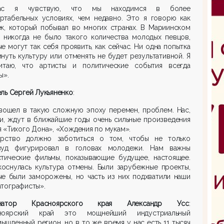
час я чувствую, что мы находимся в более
ртабельных условиях, чем недавно. Это я говорю как
ек, который побывал во многих странах. В Мариинском
е никогда не было такого количества молодых певцов,
е могут так себя проявить, как сейчас. Ни одна попытка
нуть культуру или отменять не будет результативной. Я
итаю, что артисты и политические события всегда
ы».
ль Сергей Лукьяненко
:
вошел в такую сложную эпоху перемен, проблем. Нас,
и, ждут в ближайшие годы очень сильные произведения
 «Тихого Дона»‎, «Хождения по мукам»‎.
арство должно заботиться о том, чтобы не только
вуд фигурировал в головах молодежи. Нам важны
стические фильмы, показывающие будущее, настоящее.
коснулась культура отмены. Были зарубежные проекты,
ые были заморожены, но часть из них подхватили наши
атографисты».
рнатор Красноярского края Александр Усс
:
ноярский край это мощнейший индустриальный
ышленный регион, но в то же время у нас есть 11 тысяч