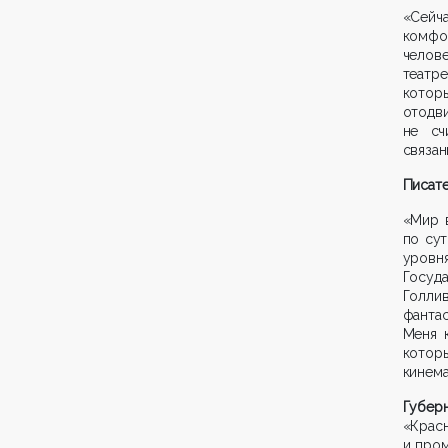
«Сей
комфо
челов
театр
которы
отодви
не сч
связан
Писате
«Мир 
по сут
уровня
Госуд
Голли
фанта
Меня 
котор
кинем
Губе
«Крас
и пром