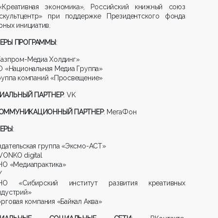
Креативная экономика», Российский книжный союз
скультцентр» при поддержке Президентского фонда
рных инициатив.
ЕРЫ ПРОГРАММЫ
:
Газпром-Медиа Холдинг»
О «Национальная Медиа Группа»
руппа компаний «Просвещение»
ИАЛЬНЫЙ ПАРТНЕР
: VK
КОММУНИКАЦИОННЫЙ ПАРТНЕР
: МегаФон
ЕРЫ
:
здательская группа «Эксмо-АСТ»
VONKO digital
НО «Медиапрактика»
Y
НО «Сибирский институт развития креативных
ндустрий»
орговая компания «Байкал Аква»