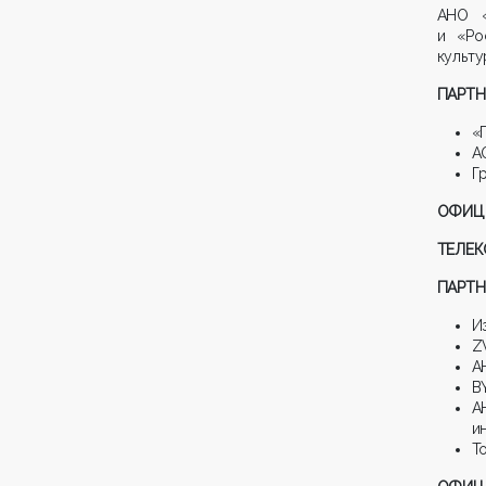
АНО «
и «Ро
культу
ПАРТН
«
А
Г
ОФИЦ
ТЕЛЕ
ПАРТН
И
Z
А
B
А
и
Т