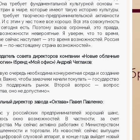
 Она требует фундаментальной культурной основы —
стран в мире, которые имеют такую историю культуры.
 требует творческо-предпринимательской активности
. И с этим у нас тоже все хорошо. Вся эта совокупность
 сегодня есть. Поэтому вызов огромный, это правда,
возможности невероятные. Я уверен, что то время,
е сейчас наступает — это время возможностей. Россия
я — по-настоящему страна возможностей».
едатель совета директоров компании «Новые облачные
огии» (бренд «Мой офис») Андрей Чеглаков
:
вую очередь необходима конкурентная среда и создание
. Важно, чтобы заказчики начали покупать — государство
о поддержать рынок. Второй вопрос — вопрос
тва, оно не допустимо».
льный директор завода «Октава» Павел Павленко
:
ас у российских предпринимателей хороший шанс,
лось окно возможностей. В частности, за счет
арства. Мы сейчас активно работаем с Министерством
шленности и торговли. Из новостей: сейчас выпущен
цифровой слуховой аппарат, в конце года выйдет новый