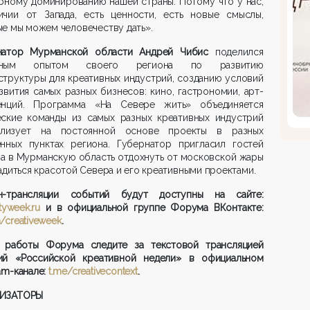
рному доминированию нашей страны. Потому что у нас,
ичии от Запада, есть ценности, есть новые смыслы,
е мы можем человечеству дать».
натор Мурманской области Андрей Чибис
поделился
шным опытом своего региона по развитию
труктуры для креативных индустрий, созданию условий
звития самых разных бизнесов: кино, гастрономии, арт-
енций. Программа «На Севере жить» объединяется
еские команды из самых разных креативных индустрий
лизует на постоянной основе проекты в разных
енных пунктах региона. Губернатор пригласил гостей
а в Мурманскую область отдохнуть от московской жары
адиться красотой Севера и его креативными проектами.
н-трансляции событий будут доступны на сайте:
ityweek.ru
и в официальной группе Форума ВКонтакте:
/creativeweek
.
 работы Форума следите за текстовой трансляцией
ий «Российской креативной недели» в официальном
am-канале:
t.me/creativecontext
.
ИЗАТОРЫ