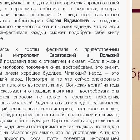
я людям как никогда нужна историческая правда о нашей
е, о переломных событиях и о ценностях, которые
ивали целые поколения. От лица всех саратовцев
натор поблагодарил
Сергея Вадимовича
за создание
ского книжного союза и выразил надежду, что на этой
ке-фестивале каждый сможет подобрать себе книгу
е.
щаясь к гостям фестиваля с приветственным
вом,
митрополит Саратовский и Вольский
й
поздравил всех с открытием и сказал: «Если в жизни
 молодого поколения книга востребована, это значит,
ы имеем хорошее будущее. Читающий народ — это
щий народ. Несмотря на то что сейчас электронные
ли пытаются вытеснить книгу, “Волжская волна” из года
показывает, что традиционная книга — востребована, она
уется спросом не только у среднего поколения,
 юных читателей. Радует, что наша молодежь развивается.
щий человек знает свою историю, знает свое прошлое,
ит, будет правильно вести себя в настоящем и понимать,
 должно быть будущее. Саратовский народ отличается
 радушием и гостеприимством, и я надеюсь, что все, кто
 на саратовскую землю, это почувствовали. А те, кто
 приходить сюда, пусть поделятся информацией