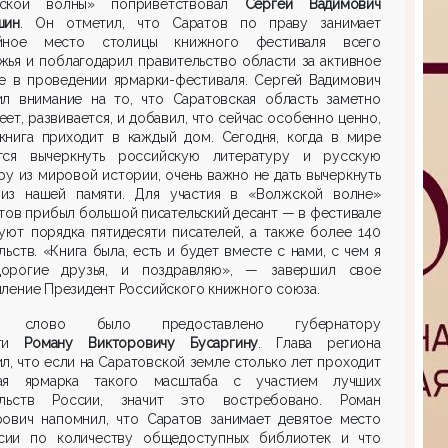
ской волны» поприветствовал
Сергей Вадимович
шин
. Он отметил, что Саратов по праву занимает
йное место столицы книжного фестиваля всего
ья и поблагодарил правительство области за активное
ие в проведении ярмарки-фестиваля. Сергей Вадимович
ил внимание на то, что Саратовская область заметно
ет, развивается, и добавил, что сейчас особенно ценно,
 книга приходит в каждый дом. Сегодня, когда в мире
тся вычеркнуть российскую литературу и русскую
ру из мировой истории, очень важно не дать вычеркнуть
 из нашей памяти. Для участия в «Волжской волне»
тов прибыл большой писательский десант — в фестивале
уют порядка пятидесяти писателей, а также более 140
льств. «Книга была, есть и будет вместе с нами, с чем я
дорогие друзья, и поздравляю», — завершил свое
ление Президент Российского книжного союза.
м слово было предоставлено губернатору
сти
Роману Викторовичу Бусаргину
. Глава региона
л, что если на Саратовской земле столько лет проходит
ая ярмарка такого масштаба с участием лучших
ельств России, значит это востребовано. Роман
рович напомнил, что Саратов занимает девятое место
сии по количеству общедоступных библиотек и что