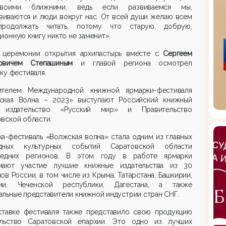
воими ближними, ведь если развиваемся мы,
виваются и люди вокруг нас. От всей души желаю всем
родолжать читать, потому что старую, добрую,
ионную книгу никто не заменит».
 церемонии открытия архипастырь вместе с
Сергеем
овичем Степашиным
и главой региона осмотрел
ку фестиваля.
ителем Международной книжной ярмарки-фестиваля
ская Волна – 2023» выступают Российский книжный
 издательство «Русский мир» и Правительство
вской области.
а-фестиваль «Волжская волна» стала одним из главных
дных культурных событий Саратовской области
едних регионов. В этом году в работе ярмарки
мают участие лучшие книжные издательства из 30
ов России, в том числе из Крыма, Татарстана, Башкирии,
ии, Чеченской республики, Дагестана, а также
льные представители книжной индустрии стран СНГ.
ставке фестиваля также представило свою продукцию
ельство Саратовской епархии. Это одно из лучших