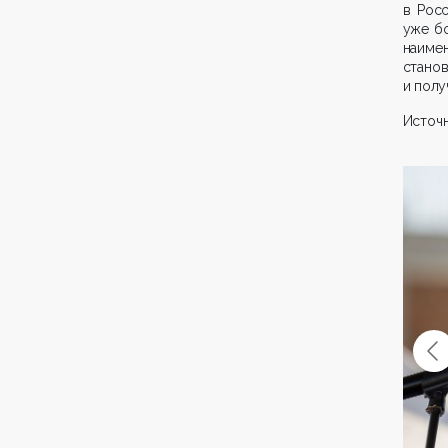
в Росс
уже бо
наимен
станов
и полу
Источ