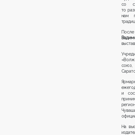
со с
то раз
нам п
традиц
После
Вадим
выстав
Учред
«Волж
союз,
Сарато
Ярмарк
ежего
и сос
прини
регион
Чуваш
официа
На вы
издат