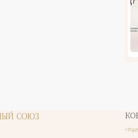
КО
+7(9