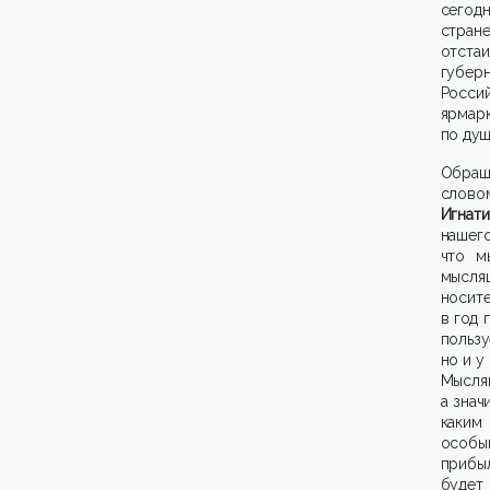
сегодн
стран
отста
губер
Россий
ярмар
по душ
Обра
сло
Игнати
нашего
что м
мысля
носите
в год 
польз
но и у
Мысля
а знач
каким
особым
прибыл
будет