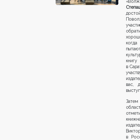
«Волж
Степа
досто
Поволж
участ
обрат
хороше
когда
пытаю
культу
книгу
в Сара
участв
издате
вас, 
выступ
Зате
обла
отмети
книжн
издат
Викто
в Рос