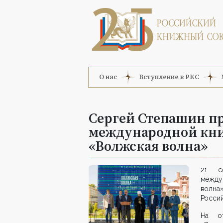
О нас
Вступление в РКС
Сергей Степашин п
международной кн
«Волжская волна»
21 с
между
волна
Россий
На от