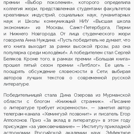
премии «Выбор поколения», которого определила
коллегия жюри, представленная студентами факультетов
креативных индустрий, социальных наук, гуманитарных
наук и Школы коммуникаций НИУ «Высшая школа
экономики» из Москвы, Санкт-Петербурга, Перми
и Нижнего Новгорода. От лица студенческого жюри
говорила Анна Нуждина: «Пусть победитель не думает, что
его книга выходит за рамки высокой прозы, раз она
популярна среди молодёжи!». А победителем стал Сергей
Беляков. Кроме того, в рамках премии «Большая книга»
прошел пятый сезон премии «Литблог». Ее цель –
поощрять обсуждение словесности в Сети, выбирая
авторов лучших текстов о современной русской
литературе.
Победительницей стала Дина Озерова из Мурманской
области с блогом «Книжный странник». «Писание
о литературе требует искренности», — заметил автор
телеграм-канала «Хемингуэй позвонит» и писатель Егор
Апполонов. Приз «За вклад в литературу» в этом году
присужден «за увековечивание» — Институту прикладной
астрономии Российской академии наук. Эффектное