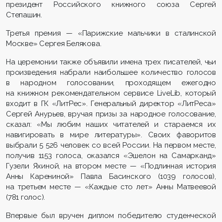
президент Российского книжного союза Сергей
Степашин.
Третья премия — «Парижские мальчики в сталинской
Москве» Сергея Белякова.
На церемонии также объявили имена трех писателей, чьи
произведения набрали наибольшее количество голосов
в народном голосовании, проходящем ежегодно
на книжном рекомендательном сервисе LiveLib, который
входит в ГК «ЛитРес». Генеральный директор «ЛитРеса»
Сергей Анурьев, вручая призы за народное голосование,
сказал: «Мы любим наших читателей и стараемся их
навигировать в мире литературы». Своих фаворитов
выбрали 5 526 человек со всей России. На первом месте,
получив 1153 голоса, оказался «Эшелон на Самарканд»
Гузели Яхиной, на втором месте — «Подлинная история
Анны Карениной» Павла Басинского (1039 голосов),
на третьем месте — «Каждые сто лет» Анны Матвеевой
(781 голос).
Впервые был вручен диплом победителю студенческой