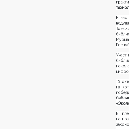
практ
технол
В нас
ведущ
Томск
библио
Мурман
Респуб
Учас
библи
поко
цифро
10 ок
на ко
побед
библи
«Эколо
В пле
по пра
закон