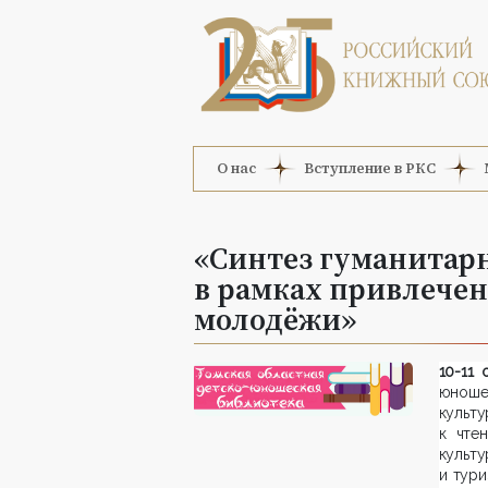
О нас
Вступление в РКС
«Синтез гуманитар
в рамках привлечен
молодёжи»
10-11 
юноше
культ
к чте
культ
и тур