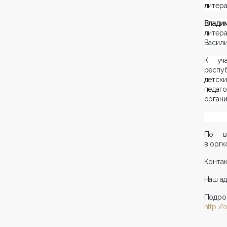
литера
Влади
литер
Васили
К уча
респу
детски
педаг
органи
По в
в оргк
Контак
Наш ад
Подро
http://