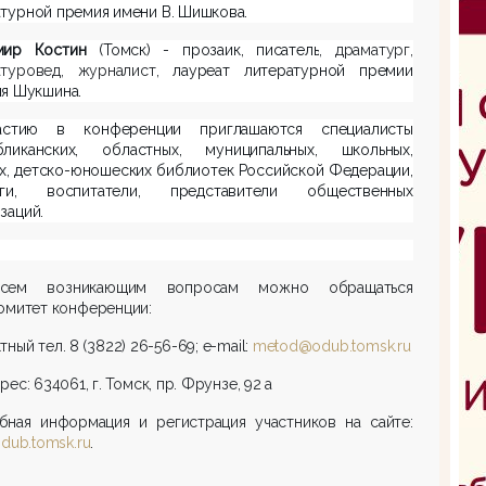
турной премия имени В. Шишкова.
мир Костин
(Томск) -
прозаик, писатель
, драматург,
атуровед, журналист,
лауреат литературной премии
я Шукшина.
стию в конференции приглашаются специалисты
бликанских, областных, муниципальных, школьных,
х, детско-юношеских библиотек Российской Федерации,
оги, воспитатели, представители общественных
заций.
сем возникающим вопросам можно обращаться
омитет конференции:
тный тел. 8 (3822) 26-56-69; e-mail:
metod@odub.tomsk.ru
рес: 634061, г. Томск, пр. Фрунзе, 92 а
бная информация и регистрация участников на сайте:
odub.tomsk.ru
.