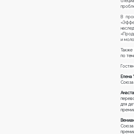
специ
пробле
В про
«Эффе
насле
«Про
и моло
Также
по тем
Гостям
Елена 
Союза 
Анас
перев
для де
премии
Вениа
Союза 
прем