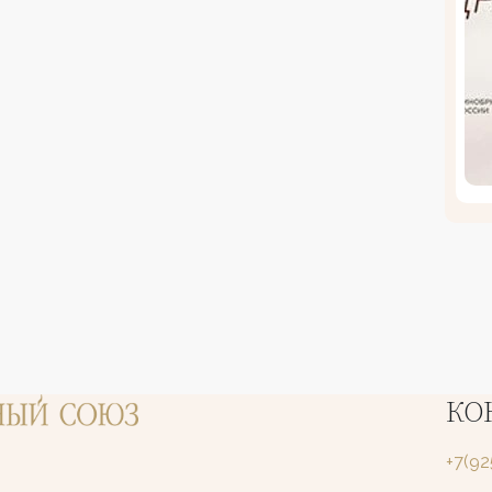
КО
+7(9