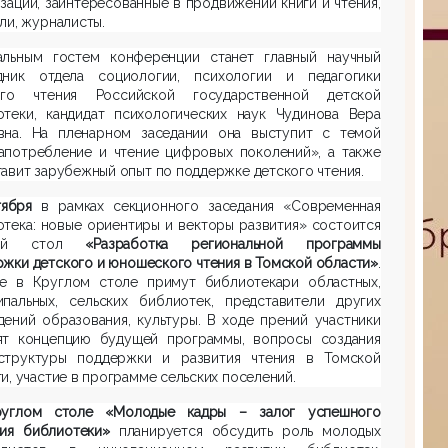
заций, заинтересованные в продвижении книги и чтения,
ли, журналисты.
альным гостем конференции станет главный научный
дник отдела социологии, психологии и педагогики
ого чтения Российской государственной детской
отеки, кандидат психологических наук Чудинова Вера
вна. На пленарном заседании она выступит с темой
апотребление и чтение цифровых поколений», а также
авит зарубежный опыт по поддержке детского чтения.
тября
в рамках секционного заседания «Современная
тека: новые ориентиры и векторы развития» состоится
ый стол
«Разработка региональной программы
жки детского и юношеского чтения в Томской области»
.
ие в Круглом столе примут библиотекари областных,
ипальных, сельских библиотек, представители других
ений образования, культуры. В ходе прений участники
ят концепцию будущей программы, вопросы создания
структуры поддержки и развития чтения в Томской
и, участие в программе сельских поселений.
углом столе «Молодые кадры – залог успешного
тия библиотеки»
планируется обсудить роль молодых