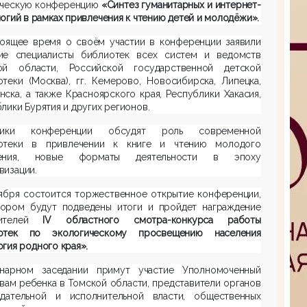
ическую конференцию
«Синтез гуманитарных и интернет-
огий в рамках привлечения к чтению детей и молодёжи».
тоящее время о своём участии в конференции заявили
ие специалисты библиотек всех систем и ведомств
ой области, Российской государственной детской
теки (Москва), гг. Кемерово, Новосибирска, Липецка,
ска, а также Красноярского края, Республики Хакасия,
лики Бурятия и других регионов
.
тники конференции обсудят роль современной
отеки в привлечении к книге и чтению молодого
ления, новые форматы деятельности в эпоху
визации.
тября состоится торжественное открытие конференции,
тором будут подведены итоги и пройдет награждение
ителей
IV областного смотра-конкурса работы
отек по экологическому просвещению населения
гия родного края».
нарном заседании примут участие Уполномоченный
вам ребенка в Томской области, представители органов
одательной и исполнительной власти, общественных