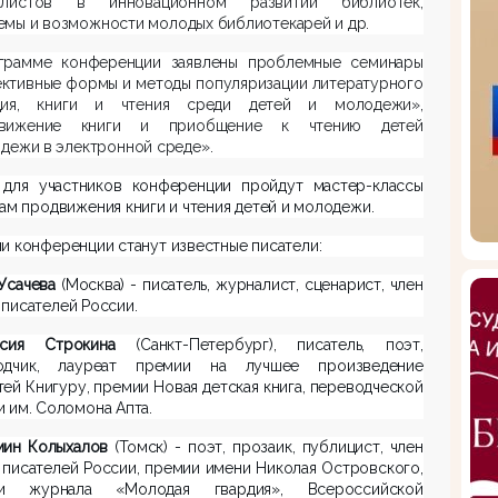
алистов в инновационном развитии библиотек,
мы и возможности молодых библиотекарей и др.
грамме конференции заявлены проблемные семинары
ктивные формы и методы популяризации литературного
дия, книги и чтения среди детей и молодежи»,
движение книги и приобщение к чтению детей
дежи в электронной среде».
 для участников конференции пройдут мастер-классы
ам продвижения книги и чтения детей и молодежи.
и конференции станут известные писатели:
Усачева
(Москва) - писатель, журналист, сценарист, член
писателей России.
тасия Строкина
(Санкт-Петербург),
писатель, поэт,
одчик, лауреат премии на лучшее произведение
тей Книгуру, премии Новая детская книга, переводческой
 им. Соломона Апта.
мин Колыхалов
(Томск) - поэт, прозаик, публицист, член
писателей России, премии имени Николая Островского,
ии журнала «Молодая гвардия»,
Всероссийской