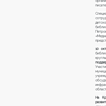
органи
писате
Специ
сотру
детск
библи
Петро
«Меди
предст
10 ок
библио
кругл
поддер
Участ
муниц
учрежд
обсуд
инфра
област
На Кр
разви