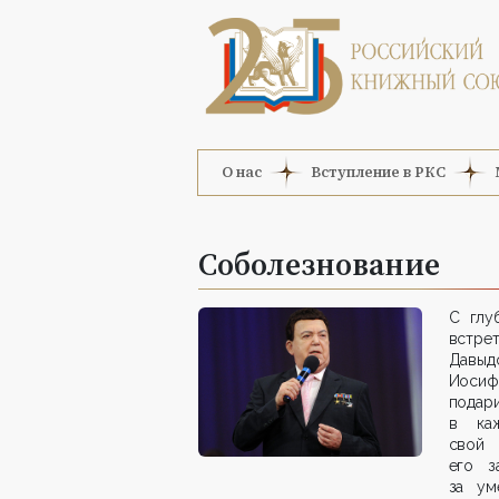
О нас
Вступление в РКС
Соболезнование
С глу
встре
Давыдо
Иосиф
подар
в ка
свой 
его з
за ум