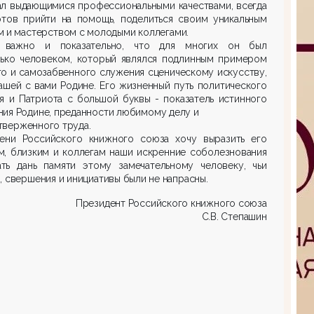
ал выдающимися профессиональными качествами, всегда
отов прийти на помощь, поделиться своим уникальным
 и мастерством с молодыми коллегами.
 важно и показательно, что для многих он был
лько человеком, который являлся подлинным примером
о и самозабвенного служения сценическому искусству,
ашей с вами Родине. Его жизненный путь политического
я и Патриота с большой буквы - показатель истинного
ия Родине, преданности любимому делу и
тверженного труда.
ени Российского книжного союза хочу выразить его
м, близким и коллегам наши искренние соболезнования
ать дань памяти этому замечательному человеку, чьи
, свершения и инициативы были не напрасны.
Президент Российского книжного союза
С.В. Степашин