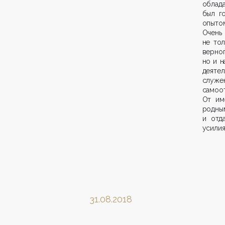
облад
был г
опытом
Очень
не то
верног
но и н
деятел
служен
самоо
От им
родны
и отд
усилия
31.08.2018