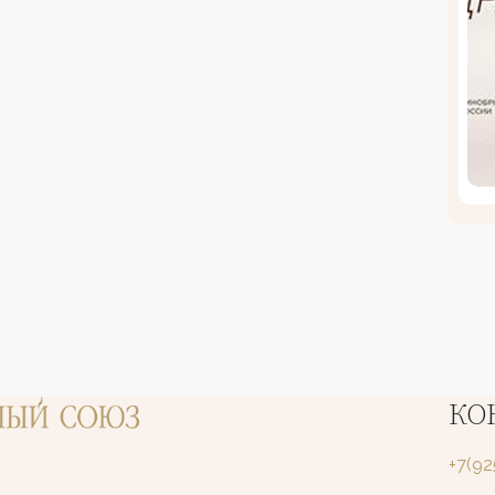
КО
+7(9