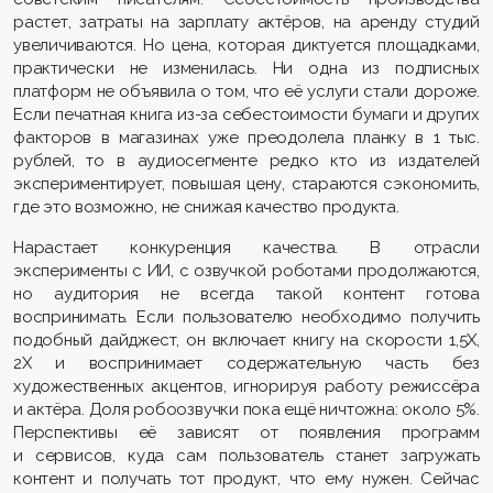
растет, затраты на зарплату актёров, на аренду студий
увеличиваются. Но цена, которая диктуется площадками,
практически не изменилась. Ни одна из подписных
платформ не объявила о том, что её услуги стали дороже.
Если печатная книга из-за себестоимости бумаги и других
факторов в магазинах уже преодолела планку в 1 тыс.
рублей, то в аудиосегменте редко кто из издателей
экспериментирует, повышая цену, стараются сэкономить,
где это возможно, не снижая качество продукта.
Нарастает конкуренция качества. В отрасли
эксперименты с ИИ, с озвучкой роботами продолжаются,
но аудитория не всегда такой контент готова
воспринимать. Если пользователю необходимо получить
подобный дайджест, он включает книгу на скорости 1,5Х,
2Х и воспринимает содержательную часть без
художественных акцентов, игнорируя работу режиссёра
и актёра. Доля робоозвучки пока ещё ничтожна: около 5%.
Перспективы её зависят от появления программ
и сервисов, куда сам пользователь станет загружать
контент и получать тот продукт, что ему нужен. Сейчас