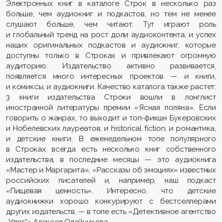
Электронных книг в каталоге Строк в несколько раз
больше, чем аудиокниг и подкастов, но тем не менее
слушают больше, чем читают. Тут играют роль
и глобальный тренд на рост доли аудиоконтента, и успех
наших оригинальных подкастов и аудиокниг, которые
доступны только в Строках и привлекают огромную
аудиторию. Издательство активно развивается,
появляется много интересных проектов — и книги,
и комиксы, и аудиокниги. Качество каталога также растет:
3 книги издательства Строки вошли в лонглист
иностранной литературы премии «Ясная поляна». Если
говорить о жанрах, то выходит и топ-фикшн Букеровских
и Нобелевских лауреатов, и historical fiction, и романтика,
и детские книги. В еженедельном топе популярного
в Строках всегда есть несколько книг собственного
издательства, в последние месяцы — это аудиокнига
«Мастер и Маргарита», «Рассказы об эмоциях» известных
российских писателей и, например, наш подкаст
«Пищевая ценность». Интересно, что детские
аудиокнижки хорошо конкурируют с бестселлерами
других издательств, — в топе есть «Детективное агентство
„‎Утюг“» Алексея Олейникова.