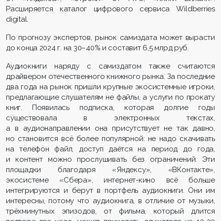
Расширяется каталог цифрового сервиса Wildberries
digital.
По прогнозу экспертов, рынок самиздата может вырасти
до конца 2024 г. на 30–40% и составит 6,5 млрд руб.
Аудиокниги наряду с самиздатом также считаются
драйвером отечественного книжного рынка. За последние
два года на рынок пришли крупные экосистемные игроки,
предлагающие слушателям не файлы, а услуги по прокату
книг. Появилась подписка, которая долгие годы
существовала в электронных текстах,
а в аудионаправлении она присутствует не так давно,
но становится всё более популярной: не надо скачивать
на телефон файл, доступ даётся на период до года,
и контент можно прослушивать без ограничений. Эти
площадки благодаря «Яндексу», «ВКонтакте»,
экосистеме «Сбера», интернет-кино всё больше
интегрируются и берут в портфель аудиокниги. Они им
интересны, потому что аудиокнига, в отличие от музыки,
трёхминутных эпизодов, от фильма, который длится