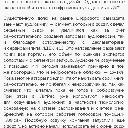
от всего потока заказов на дизайн. Однако по оценке
экспертов «Литнет» эта цифра может уже достигать 70%.
Существенную долю на рынке цифрового самиздата
занимают аудиокниги — сегмент, который в 2022 г. сделал
серьёзный рывок и увеличился как за счёт
самостоятельного создания авторами аудиоверсий, так
и благодаря сотрудничеству с декламаторами
и сервисами типа ИДДК и 1С. Это направление развивают
почти все порталы, его объем по оценкам экспертов
сопоставим с сегментом self-pub. Аудиокниги, озвученные
с помощью ИИ, сегодня заказывают примерно в той
же пропорции, что и нейросетевые обложки — 10–15%.
Пока многие авторы предпочитают начитывать свои книги
самостоятельно, не прибегая к нейроозвучанию, так как
считают, что читатель пока не готов к робоозвучке.
При этом в ЛитРес уже используют нейросети
для озвучивания аудиокниг, в частности технологию,
основанную на системе распознавания и синтеза речи
SpeechKit, на которой работает голосовой помощник
«Алиса». Подобную озвучку компания запустили ещё
в 2020 г., но активно начали использовать её с осени 2022-