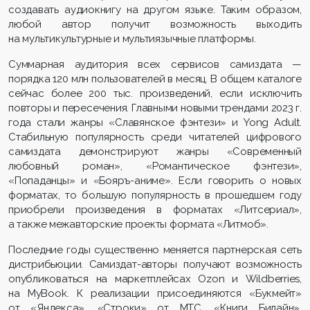
создавать аудиокнигу на другом языке. Таким образом,
любой автор получит возможность выходить
на мультикультурные и мультиязычные платформы.
Суммарная аудитория всех сервисов самиздата —
порядка 120 млн пользователей в месяц. В общем каталоге
сейчас более 200 тыс. произведений, если исключить
повторы и пересечения. Главными новыми трендами 2023 г.
года стали жанры «Славянское фэнтези» и Yong Adult.
Стабильную популярность среди читателей цифрового
самиздата демонстрируют жанры «Современный
любовный роман», «Романтическое фэнтези»,
«Попаданцы» и «Бояръ-аниме». Если говорить о новых
форматах, то большую популярность в прошедшем году
приобрели произведения в форматах «Литсериал»,
а также межавторские проекты формата «Литмоб».
Последние годы существенно меняется партнерская сеть
дистрибьюции. Самиздат-авторы получают возможность
опубликоваться на маркетплейсах Ozon и Wildberries,
на MyBook. К реализации присоединяются «Букмейт»
от «Яндекса», «Строки» от МТС, «Книги Билайн».