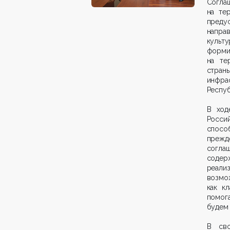
Согла
на те
преду
напра
культ
форми
на те
стран
инфра
Респуб
В ход
Росси
спосо
прежд
согла
содер
реали
возмо
как к
помог
будем 
В сво