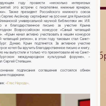
дующем году провести «несколько интересных
риятий: это встречи с писателями, книжные ярмарки,
вки». Также президент Российского книжного союза
 Сергею Аксёнову сертификат на 500 книг для Крымской
ликанской универсальной научной библиотеки им. И.Я.
о и благодарственное письмо за участие Крыма
годном Всероссийском конкурсе «Самый читающий
». «Крым начал активно участвовать в нашем конкурсе
й читающий регион», в этом году таковым стал Санкт-
бург. Думаю, Крым подтянется. За активное участие
урсе хотел бы вручить благодарственное письмо и книгу,
ю мы выпустили и только что презентовали её на Санкт-
бургском международном культурный форуме», –
л Сергей Степашин.
ончании подписания соглашения состоялся обмен
ыми подарками.
ник:
«Глас Народа»
.