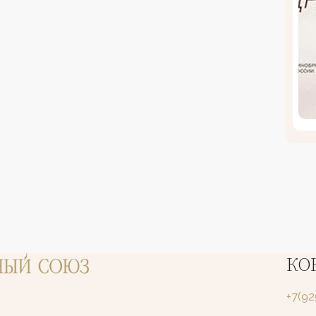
КО
+7(9