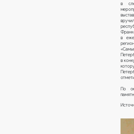
в сле
мероп
выста
вручил
респуб
Франк
в еже
регион
«Самы
Петер
в конк
котору
Петер
отмети
По ок
памятн
Источ