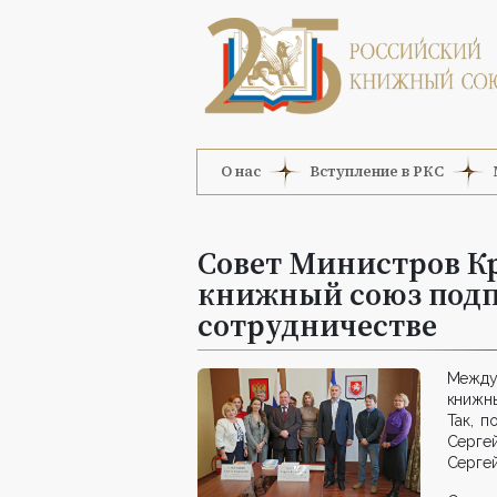
О нас
Вступление в РКС
Совет Министров К
книжный союз подп
сотрудничестве
Между
книжн
Так, п
Серге
Сергей