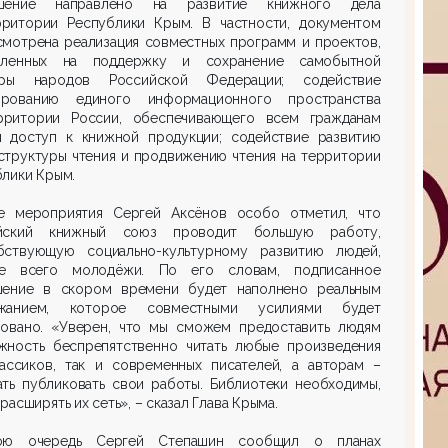
шение направлено на развитие книжного дела
рритории Республики Крым. В частности, документом
смотрена реализация совместных программ и проектов,
вленных на поддержку и сохранение самобытной
уры народов Российской Федерации; содействие
рованию единого информационного пространства
рритории России, обеспечивающего всем гражданам
ы доступ к книжной продукции; содействие развитию
структуры чтения и продвижению чтения на территории
лики Крым.
е мероприятия Сергей Аксёнов особо отметил, что
йский книжный союз проводит большую работу,
бствующую социально-культурному развитию людей,
е всего молодёжи. По его словам, подписанное
шение в скором времени будет наполнено реальным
жанием, которое совместными усилиями будет
зовано. «Уверен, что мы сможем предоставить людям
жность беспрепятственно читать любые произведения
лассиков, так и современных писателей, а авторам –
ать публиковать свои работы. Библиотеки необходимы,
расширять их сеть», – сказал Глава Крыма.
ю очередь Сергей Степашин сообщил о планах