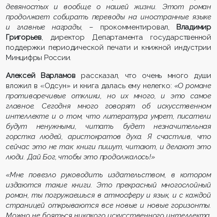
девяностых и вообще о нашей жизни. Этот роман
продолжает собирать переводы на иностранные языке
и главные награды
, – прокомментировал,
Владимир
Григорьев
, директор Департамента государственной
поддержки периодической печати и книжной индустрии
Минцифры России.
Алексей Варламов
рассказал, что очень много души
вложил в «Одсун» и книга далась ему нелегко:
«О романе
противоречивые отклики, но их много, и это самое
главное. Сегодня много говорят об искусственном
интеллекте и о том, что литература умрет, писатели
будут ненужными, читать будет незначительная
горстка людей, аристократов духа. Я счастлив, что
сейчас это не так: книги пишут, читают, и делают это
люди. Дай Бог, чтобы это продолжалось!»
«Мне повезло руководить издательством, в котором
издаются такие книги. Это прекрасный многослойный
роман, ты погружаешься в атмосферу и язык, и с каждой
страницей открываются все новые и новые горизонты.
Можно не бояться никакого искусственного интеллекта,