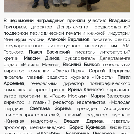
В церемонии награждения приняли участие: Владимир
Григорьев,
директор Департамента государственной
поддержки периодической печати и книжной индустрии
Минцифры России,
Алексей Варламов,
писатель, ректор
Государственного литературного института им. А.М.
Горького,
Павел Басинский
, писатель, литературный
критик,
Максим Димов
,
руководитель Департамента
радио
«Москва Медиа»,
Василий Бычков
, генеральный
директор компании «Экспо-Парк»,
Сергей Шаргунов,
писатель, главный редактор журнала «Юность»,
Павел
Арсеньев
, генеральный директор полиграфического
комплекса «Парето-Принт»,
Ирина Кленская
, журналист,
автор программ на
«Радио Москвы»
,
Мария Залесская
,
директор и главный редактор издательства «Молодая
гвардия»,
Светлана Зорина,
президент Ассоциации
книгораспространителей, главный редактор журнала
«Книжная индустрия»,
Владек Дарман
, издатель,
продюсер, медиаменеджер,
Борис Кузнецов
, директор
издательства «РОСМЭН»,
Екатерина Писарева
, шеф-