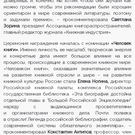
доверяешь, и, конечно, мы хотим, чтобы они звучали как
можно громче, чтобы эти рекомендации были хорошим
ориентиром в мире современной литературы, поэтому
и задумали премию»,
–
прокомментировала
Светлана
Зорина
, президент Ассоциации книгораспространителей,
главный редактор журнала «Книжная индустрия».
Церемония награждения началась с номинации
«Человек
книги».
Именно личность, ее масштаб, творческая энергия
и конкретные дела имеют большое влияние на все
процессы, происходящие в современном книжном мире.
«Человеком книги», оказавшим значительное влияние
на развитие книжной отрасли и шире – на развитие
книжной культуры России стала
Елена Ногина,
директор
Российской книжной палаты, комплекса Российская
государственная библиотека. «
Эта биография достойна
отдельной главы в “Большой Российской Энциклопедии”
наряду с выдающимися просветителями
и организаторами книжного дела. Почти полвека
в отрасли! Легенда российской библиографии, создатель
современной системы обязательного экземпляра», –
прокомментировал
Константин Антипов
,
профессор, член