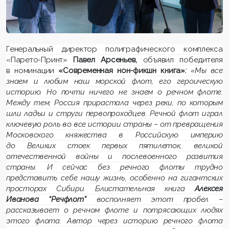
Г
енеральный директор полиграфического комплекса
«Парето-Принт»
Павел Арсеньев,
объявил победителя
в номинации
«Современная нон-фикшн книга»
:
«Мы все
знаем и любим наш морской флот, его героическую
историю. Но почти ничего не знаем о речном флоте.
Между тем, Россия прирастала через реки, по которым
шли ладьи и струги первопроходцев. Речной флот играл
ключевую роль во все истории страны – от превращения
Московского княжества в Российскую империю
до Великих стоек первых пятилеток, великой
отечественной войны и послевоенного развития
страны. И сейчас без речного флоты трудно
представить себе нашу жизнь, особенно на гигантских
просторах Сибири. Блистательная книга
Алексея
Иванова “Речфлот”
восполняет этот пробел –
рассказывает о речном флоте и потрясающих людях
этого флота. Автор через историю речного флота