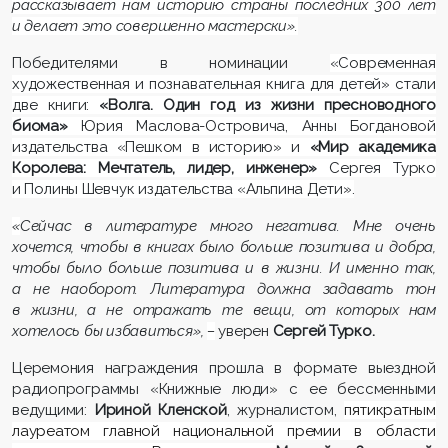
рассказывает нам историю страны последних 300 лет
и делает это совершенно мастерски».
Победителями в номинации
«Современная
художественная и познавательная книга для детей» стали
две книги:
«Волга. Один год из жизни пресноводного
биома»
Юрия Маслова-Островича, Анны Богдановой
издательства «Пешком в историю» и
«Мир академика
Королева: Мечтатель, лидер, инженер»
Сергея Турко
и Полины Шевчук издательства «Альпина Дети».
«
Сейчас в литературе много негатива. Мне очень
хочется, чтобы в книгах было больше позитива и добра,
чтобы было больше позитива и в жизни. И именно так,
а не наоборот. Литература должна задавать тон
в жизни, а не отражать те вещи, от которых нам
хотелось бы избавиться»,
–
уверен
Сергей Турко.
Церемония награждения прошла в формате выездной
радиопрограммы «Книжные люди» с ее бессменными
ведущими:
Ириной Кленской
, журналистом,
пятикратным
лауреатом главной национальной премии в области