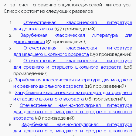
и за счет справочно-энциклопедической литературы.
Список состоит из следующих разделов:
О
течественная классическая литера
т
ура
для дошкольников
(137 произведений);
З
арубежная классическая литература
д
ля
дошкольников
(52 произведения);
О
течественная классическая литература
для младшего школьного возраста
(150 произведений);
О
течественная классическая литература
для среднего и старшего школьного возраста
(106
произведений);
З
арубежная классическая литература для младшего
и среднего школьного возраста
(116 произведений);
З
арубежная классическая литература для среднего
и старшего школьного возраста
(76 произведений);
О
течественная научно-популярная литература
для дошкольного, младшего и среднего школьного
возраста
(58 произведений);
З
арубежная научно-популярная литература
для дошкольного, младшего и среднего школьного