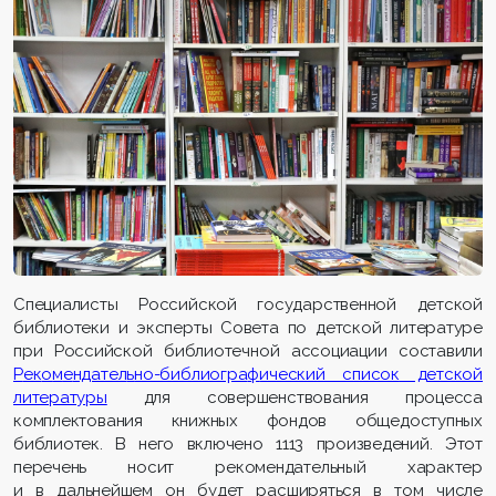
Специалисты Российской государственной детской
библиотеки и эксперты Совета по детской литературе
при Российской библиотечной ассоциации составили
Р
ек
о
м
е
ндател
ь
но-библиогра
ф
ический список
детской
литературы
для совершенствования процесса
комплектования книжных фондов общедоступных
библиотек. В него включено 1113 произведений. Этот
перечень носит рекомендательный характер
и в дальнейшем он будет расширяться в том числе