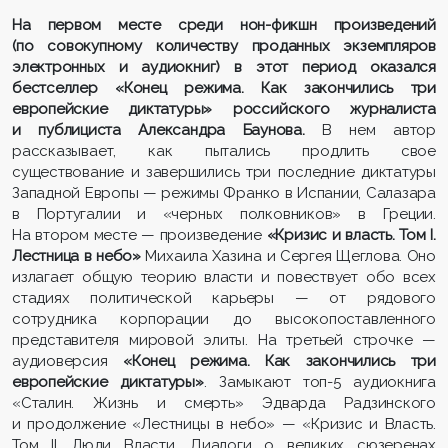
На первом месте среди нон-фикшн произведений
(по совокупному количеству проданных экземпляров
электронных и аудиокниг) в этот период оказался
бестселлер «Конец режима. Как закончились три
европейские диктатуры» российского журналиста
и публициста Александра Баунова.
В нем автор
рассказывает, как пытались продлить свое
существование и завершились три последние диктатуры
Западной Европы — режимы Франко в Испании, Салазара
в Португалии и «черных полковников» в Греции.
На втором месте — произведение
«Кризис и власть. Том
I
.
Лестница в небо»
Михаила Хазина и Сергея Щеглова. Оно
излагает общую теорию власти и повествует обо всех
стадиях политической карьеры — от рядового
сотрудника корпорации до высокопоставленного
представителя мировой элиты. На третьей строчке —
аудиоверсия
«Конец режима. Как закончились три
европейские диктатуры»
. Замыкают топ-5 аудиокнига
«Сталин. Жизнь и смерть» Эдварда Радзинского
и продолжение «Лестницы в небо» — «Кризис и Власть.
Том II. Люди Власти. Диалоги о великих сюзеренах