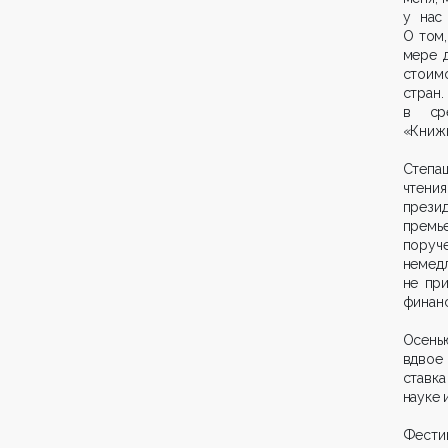
у нас
О том,
мере 
стоимо
стран
в сре
«Книжн
Степаш
чтени
прези
премь
поруч
немед
не пр
финанс
Осень
вдвое
ставка
науке 
Фести