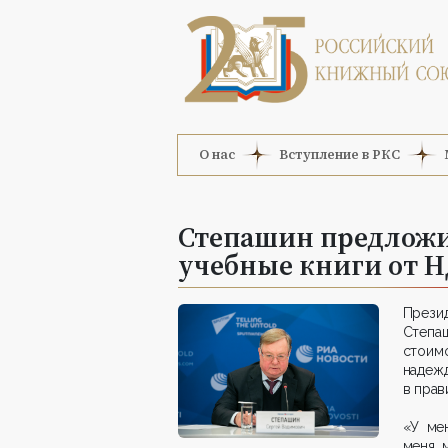
О нас
Вступление в РКС
Степашин предложи
учебные книги от 
Прези
Степа
стоимо
наде
в прав
«У ме
меня, 