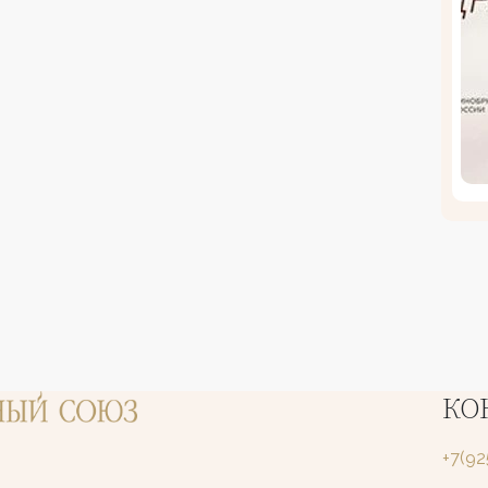
КО
+7(9