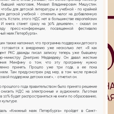
 бывший налоговик, Михаил Владимирович Мишустин.
 чтобы для детской литературы и учебной - по крайней
для детской учебной - отменить налог на добавленную
сть. Кстати, этого НДС нет в большинстве европейских
. И книга станет сразу на 30% дешевле», - сказал он
ду пресс-конференции, посвященной фестивалю
ый маяк Петербурга».
ин также напомнил, что программа поддержки детского
я готовится к внедрению уже несколько лет. «Я как
дент РКС дважды писал записку теперь уже бывшему
ер-министру Дмитрию Медведеву. Он давал жесткие
ения Минфину о том, что эту программу нужно
ленно принять. Прошло уже три года, а ее пока
иняли. Там предусмотрен ряд мер, в том числе прямой
овой поддержки детских книг», - отметил он.
ю прошлого года правительством было принято решение
 снизить НДС на электронные и аудиокниги. Льготная
 в 10% будет распространяться на книги по образованию,
и культуре.
валь «Книжный маяк Петербурга» пройдет в Санкт-