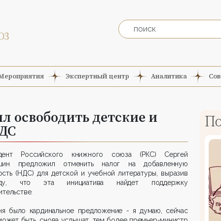
Мероприятия
Экспертный центр
Аналитика
Сов
л освободить детские и
По
НДС
дент Российского книжного союза (РКС) Сергей
шин предложил отменить налог на добавленную
сть (НДС) для детской и учебной литературы, выразив
жду, что эта инициатива найдет поддержку
ительстве.
ня было кардинальное предложение - я думаю, сейчас
может быть, снова услышат, тем более премьер-министр