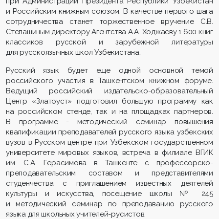
при Администрации Президента Республики Узбекистан
и Российским книжным союзом. В качестве первого шага
сотрудничества станет торжественное вручение С.В.
Степашиным директору Агентства А.А. Ходжаеву 1 600 книг
классиков русской и зарубежной литературы
для русскоязычных школ Узбекистана.
Русский язык будет еще одной основной темой
российского участия в Ташкентском книжном форуме.
Ведущий российский издательско-образовательный
Центр «Златоуст» подготовил большую программу как
на российском стенде, так и на площадках партнеров.
В программе - методический семинар повышения
квалификации преподавателей русского языка узбекских
вузов в Русском центре при Узбекском государственном
университете мировых языков, встреча в филиале ВГИК
им. С.А. Герасимова в Ташкенте с профессорско-
преподавательским составом и представителями
студенчества с приглашением известных деятелей
культуры и искусства, посещение школы № 245
и методический семинар по преподаванию русского
языка для школьных учителей-русистов.