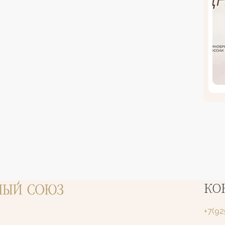
КО
+7(9