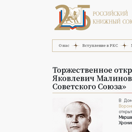
О нас
Вступление в РКС
Торжественное отк
Яковлевич Малинов
Советского Союза»
В Дом
Ворон
откры
Марша
Хроник