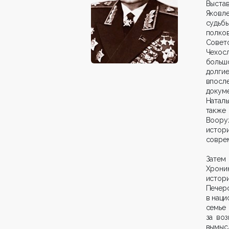
Выста
Яковле
судьбы
полк
Совет
Чехос
больш
долг
впосл
докуме
Наталь
также
Воору
истори
соврем
Затем
Хроник
истор
Печер
в наци
семье 
за во
вымысл