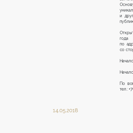
Основ
уника
и дру
публик
Открыт
года
по ад
со сто
Начало
Начало
По во
тел.: 
14.05.2018