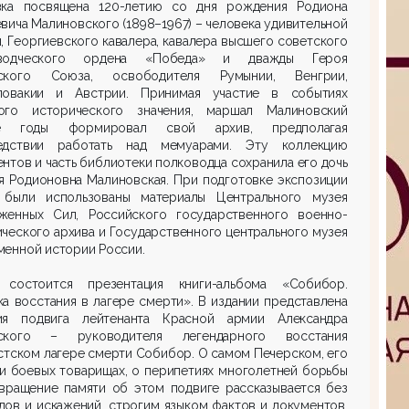
вка посвящена 120-летию со дня рождения Родиона
вича Малиновского (1898–1967) – человека удивительной
, Георгиевского кавалера, кавалера высшего советского
оводческого ордена «Победа» и дважды Героя
ского Союза, освободителя Румынии, Венгрии,
ловакии и Австрии. Принимая участие в событиях
ого исторического значения, маршал Малиновский
ие годы формировал свой архив, предполагая
едствии работать над мемуарами. Эту коллекцию
нтов и часть библиотеки полководца сохранила его дочь
я Родионовна Малиновская. При подготовке экспозиции
 были использованы материалы Центрального музея
женных Сил, Российского государственного военно-
ческого архива и Государственного центрального музея
енной истории России.
 состоится презентация книги-альбома «Собибор.
а восстания в лагере смерти». В издании представлена
ия подвига лейтенанта Красной армии Александра
ского – руководителя легендарного восстания
стском лагере смерти Собибор. О самом Печерском, его
и боевых товарищах, о перипетиях многолетней борьбы
звращение памяти об этом подвиге рассказывается без
ов и искажений, строгим языком фактов и документов.